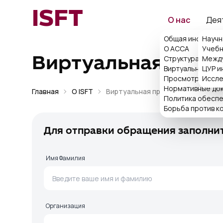
ISFT
О нас
Дея
Общая информац
Научн
О ACCA
Учебн
Структура
Между
Виртуальная прие
Виртуальная при
ЦУР и
Просмотр поряд
Иссле
Нормативные до
Главная
О ISFT
Виртуальная приемная
Политика обеспе
Борьба против к
Для отправки обращения заполнит
Имя Фамилия
Организация