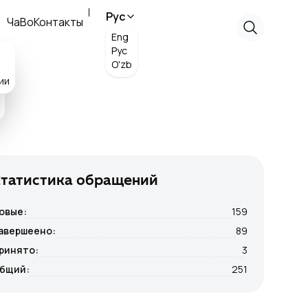
Рус
ЧаВо
Контакты
Eng
Рус
O'zb
ии
Статистика обращений
овые
:
159
авершеено
:
89
ринято
:
3
бщий
:
251