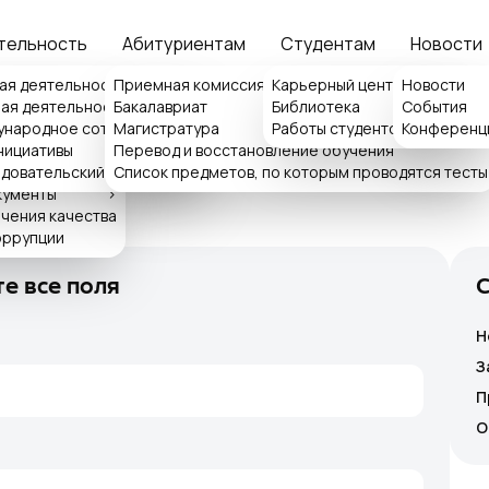
тельность
Абитуриентам
Студентам
Новости
ия
ая деятельность
Приемная комиссия
>
Карьерный центр ISFT
Новости
>
ая деятельность
Бакалавриат
Библиотека
События
>
>
народное сотрудничество
>
Магистратура
Работы студентов
Конференц
>
мная
емная ректора
нициативы
Перевод и восстановление обучения
>
ка обращений
довательский центр
Список предметов, по которым проводятся тесты
кументы
>
чения качества
оррупции
е все поля
Н
З
П
О