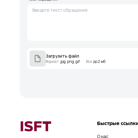
Загрузить файл
Формат
:
jpg, png, gif
Все
:
до 2 мб
ISFT
Быстрые ссылк
О нас