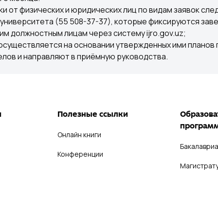
и от физических и юридических лиц по видам заявок сл
 университета (55 508-37-37), которые фиксируются за
 должностным лицам через систему ijro.gov.uz;
существляется на основании утвержденных ими планов п
лов и направляют в приёмную руководства.
и
Полезные ссылки
Образова
програм
Онлайн книги
Бакалавриа
Конференции
Магистрат