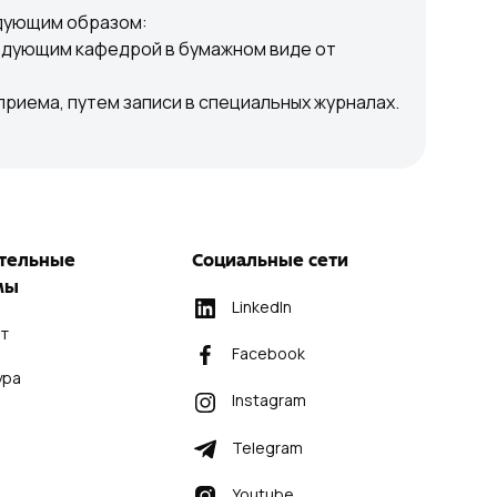
едующим образом:
ведующим кафедрой в бумажном виде от
риема, путем записи в специальных журналах.
тельные
Социальные сети
мы
LinkedIn
т
Facebook
ура
Instagram
Telegram
Youtube