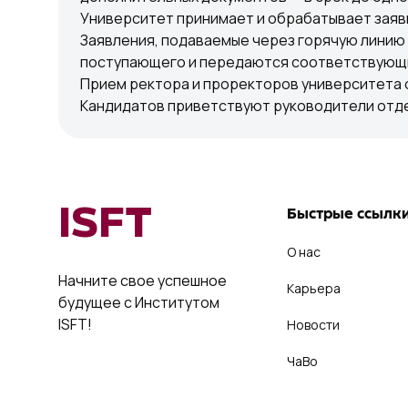
Университет принимает и обрабатывает заявк
Заявления, подаваемые через горячую линию
поступающего и передаются соответствующим
Прием ректора и проректоров университета о
Кандидатов приветствуют руководители отде
ISFT
Быстрые ссылк
О нас
Начните свое успешное
Карьера
будущее с Институтом
ISFT!
Новости
ЧаВо