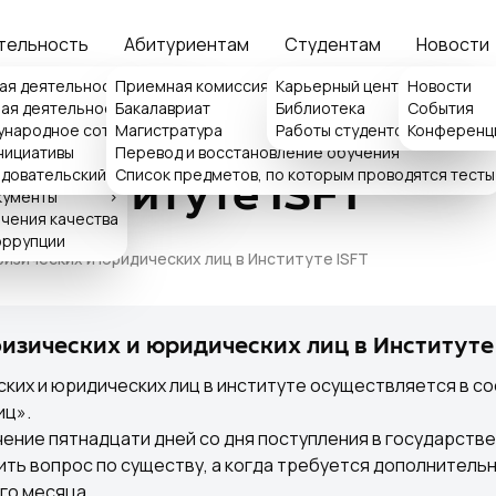
тельность
Абитуриентам
Студентам
Новости
ия
ая деятельность
Приемная комиссия
>
Карьерный центр ISFT
Новости
>
ая деятельность
Бакалавриат
Библиотека
События
>
>
народное сотрудничество
>
Магистратура
Работы студентов
Конференц
>
 обращениями физиче
емная ректора
нициативы
Перевод и восстановление обучения
>
ка обращений
довательский центр
Список предметов, по которым проводятся тесты
 Институте ISFT
кументы
>
чения качества
оррупции
изических и юридических лиц в Институте ISFT
зических и юридических лиц в Институте
их и юридических лиц в институте осуществляется в со
иц».
ение пятнадцати дней со дня поступления в государстве
ть вопрос по существу, а когда требуется дополнительно
го месяца.