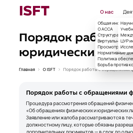
ISFT
О нас
Дея
Общая информац
Научн
О ACCA
Учебн
Структура
Между
Порядок работы с
Виртуальная при
ЦУР и
Просмотр поряд
Иссле
юридических лиц в
Нормативные до
Политика обеспе
Борьба против к
Главная
О ISFT
Порядок работы с обращениями ф
Порядок работы с обращениями фи
Процедура рассмотрения обращений физическ
«Об обращениях физических и юридических л
Заявление или жалоба рассматриваются в теч
должностному лицу, которые обязаны разреши
дополнительных документов — в срок до одно