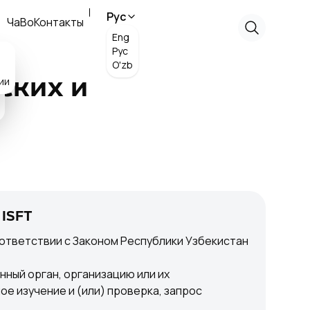
Рус
ЧаВо
Контакты
Eng
Рус
O'zb
ии
ских и
 ISFT
ответствии с Законом Республики Узбекистан
нный орган, организацию или их
е изучение и (или) проверка, запрос