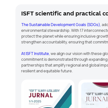
ISFT scientific and practical 
The Sustainable Development Goals (SDGs),
ado
environmental stewardship. With 17 interconnected
protect the planet while ensuring inclusive growt
strengthen accountability, ensuring that commit
At ISFT Institute,
we align our vision with these gl
commitment is demonstrated through expanding re
partnerships that amplify regional and global impac
resilient and equitable future.