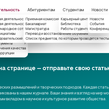
тельность
Абитуриентам
Студентам
Новости
ия
ая деятельность
Приемная комиссия
>
Карьерный центр ISFT
Новости
>
ая деятельность
Бакалавриат
Библиотека
События
>
>
народное сотрудничество
>
Магистратура
Работы студентов
Конференц
>
IY JURNALI
емная ректора
нициативы
Перевод и восстановление обучения
>
ка обращений
довательский центр
Список предметов, по которым проводятся тесты
кументы
>
чения качества
оррупции
на странице — отправьте свою стат
еских размышлений и творческих подходов. Каждая стат
ликованы в нашем журнале. Ваши знания и взгляд на мир мо
ным вкладом в научное и культурное развитие общества.