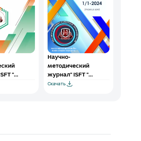
Научно-
еский
методический
SFT "
журнал" ISFT "
Скачать
льный
(специальный
/2-2024
выпуск) 1/1-2024