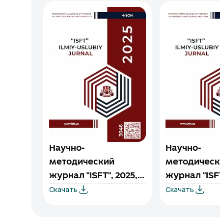
Научно-
Научно-
методический
методическ
журнал "ISFT", 2025,
журнал "ISFT
Скачать
Скачать
выпуск №4
выпуск №3