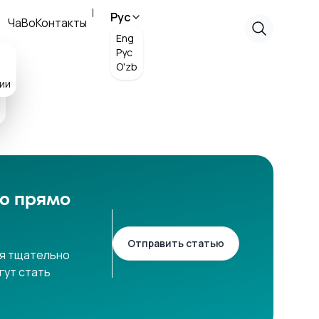
Рус
ЧаВо
Контакты
Eng
Рус
O'zb
ии
ью прямо
Отправить статью
ья тщательно
гут стать