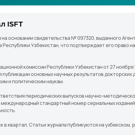
л ISFT
я на основании свидетельства № 097320, выданного Аге
 Республики Узбекистан, что подтверждает его право н
ционной комиссии Республики Узбекистан от 27 ноября 
я публикации основных научных результатов докторских д
им и политическим наукам.
оответствия периодических выпусков научно-методическ
международный стандартный номер сериальных изданий I
ьность.
 в квартал, Статьи журнала публикуются на узбекском, р