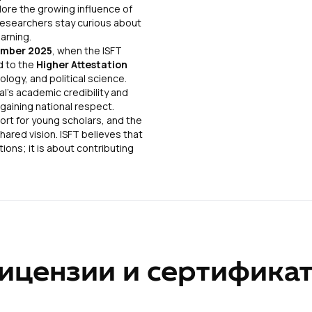
plore the growing influence of
T researchers stay curious about
ture of learning.
mber 2025
, when the ISFT
d to the
Higher Attestation
ology, and political science.
al’s academic credibility and
 gaining national respect.
port for young scholars, and the
hared vision. ISFT believes that
ions; it is about contributing
ицензии и сертифика