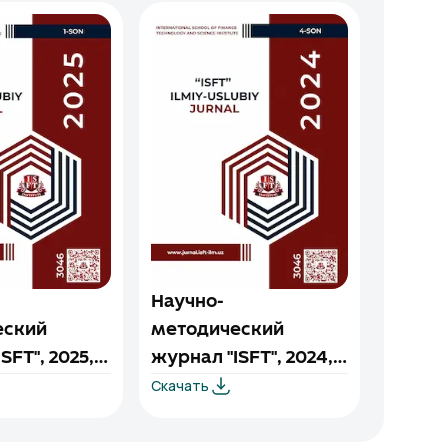
Научно-
Научн
еский
методический
метод
SFT", 2025,
журнал "ISFT", 2024,
журнал
Скачать
Скачать
№1
выпуск №4
выпус