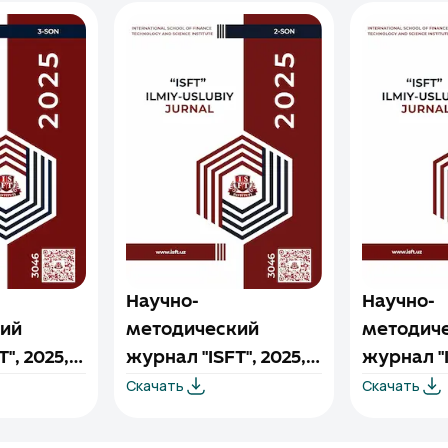
Научно-
Научно-
ий
методический
методич
", 2025,
журнал "ISFT", 2025,
журнал "I
Скачать
Скачать
выпуск №2
выпуск 