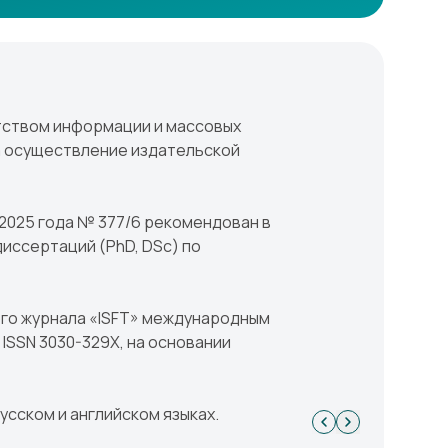
нтством информации и массовых
а осуществление издательской
2025 года № 377/6 рекомендован в
иссертаций (PhD, DSc) по
ого журнала «ISFT» международным
SSN 3030-329X, на основании
усском и английском языках.