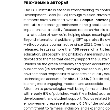
Уважаемые авторы!
The ISFT Institute is steadily strengthening its contr
Development Goals (SDGs) through mission-driven rese
members have published over
100 Scopus-indexed 
Institute’s increasing prominence in the global acad
impact on sustainability-focused research.Here is a 
— a reflection of how we’re helping shape meaningful
Beyond international publishing, ISFT operates its 
Methodological Journal
, active since 2023. Over this
released, featuring more than
180 research article
education, philosophy, and philology. A meaningful sha
devoted to themes that directly support the Sustai
Studies on the green economy and green accountin
publications (25 articles), showing how seriously th
environmental responsibility. Research on quality ed
technologies accounts for
about 10.5%
(19 articles)
learning more engaging, modern, and accessible.
Attention to psychological well-being forms another 
with
nearly 8%
of published work (14 articles) addre
development, and student support. Topics related t
empowerment represent
around 6.5%
of the output 
commitment to fairness, inclusion, and expanding op