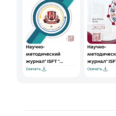
Научно-
Научно-
методический
методическ
журнал" ISFT "
журнал" ISF
Скачать
Скачать
(специальный
(специальн
выпуск) 1/1-2025
выпуск) 1/4