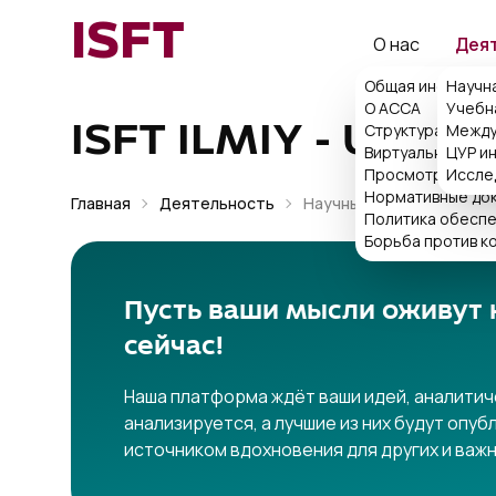
ISFT
О нас
Дея
Общая информац
Научн
О ACCA
Учебн
Структура
Между
ISFT ILMIY - USLUB
Виртуальная при
ЦУР и
Просмотр поряд
Иссле
Нормативные до
Главная
Деятельность
Научный журнал
Политика обеспе
Борьба против к
Пусть ваши мысли оживут 
сейчас!
Наша платформа ждёт ваши идей, аналитич
анализируется, а лучшие из них будут опуб
источником вдохновения для других и важ