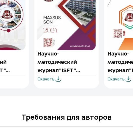
Научно-
Научно-
ий
методический
методич
T "
журнал" ISFT "
журнал" I
Скачать
Скачать
ый
(специальный
(специа
-2024
выпуск) 1/3-2024
выпуск) 1
Требования для авторов