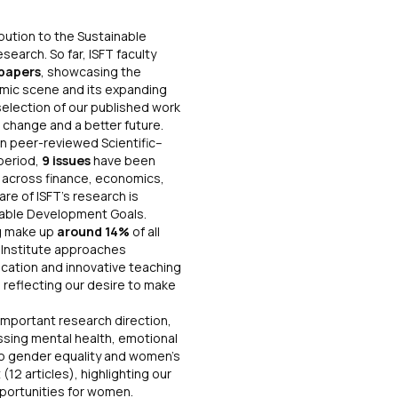
ibution to the Sustainable
arch. So far, ISFT faculty
papers
, showcasing the
emic scene and its expanding
selection of our published work
 change and a better future.
own peer-reviewed
Scientific–
 period,
9 issues
have been
s
across finance, economics,
re of ISFT’s research is
nable Development Goals.
g make up
around 14%
of all
e Institute approaches
ucation and innovative teaching
, reflecting our desire to make
important research direction,
ssing mental health, emotional
o gender equality and women’s
(12 articles), highlighting our
portunities for women.