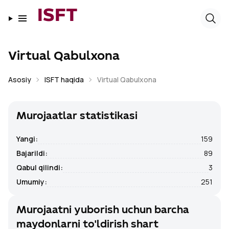
ISFT
Virtual Qabulxona
Asosiy
ISFT haqida
Virtual Qabulxona
Murojaatlar statistikasi
Yangi
:
159
Bajarildi
:
89
Qabul qilindi
:
3
Umumiy
:
251
Murojaatni yuborish uchun barcha
maydonlarni to'ldirish shart