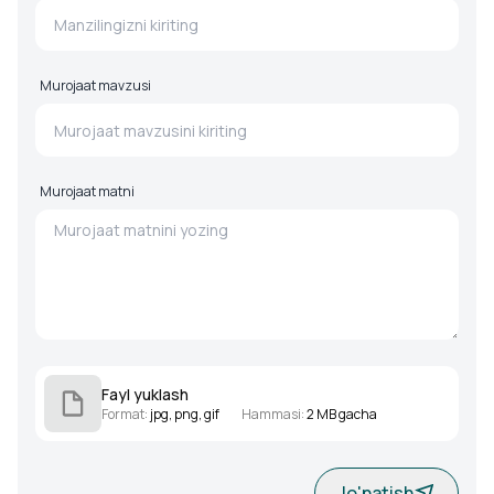
Murojaat mavzusi
Murojaat matni
Fayl yuklash
Format
:
jpg, png, gif
Hammasi
:
2 MB gacha
Jo'natish