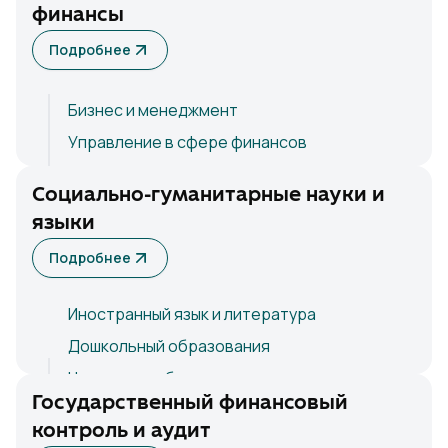
финансы
Информационная безопасность
Подробнее
Международные отношения
Менеджмент
Бизнес и менеджмент
Управление в сфере финансов
Бухгалтерский учет и финансы
Социально-гуманитарные науки и
языки
Подробнее
Иностранный язык и литература
Дошкольный образования
Начальное образование
Государственный финансовый
Педагогика
контроль и аудит
Психология