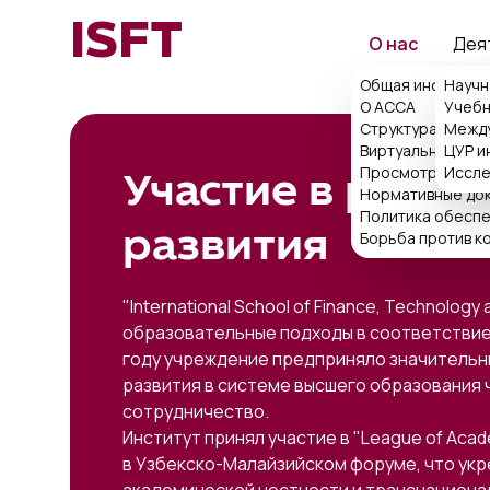
ISFT
О нас
Дея
Общая информац
Научн
О ACCA
Учебн
Структура
Между
Виртуальная при
ЦУР и
Просмотр поряд
Иссле
Участие в разра
Нормативные до
Политика обеспе
развития
Борьба против к
"International School of Finance, Technolog
образовательные подходы в соответствие 
году учреждение предприняло значительн
развития в системе высшего образования 
сотрудничество.
Институт принял участие в "League of Acade
в Узбекско-Малайзийском форуме, что укр