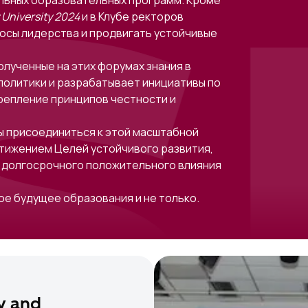
льных образовательных программ. Кроме
University 2024
и в Клубе ректоров
осы лидерства и продвигать устойчивые
лученные на этих форумах знания в
политики и разрабатывает инициативы по
репление принципов честности и
 присоединиться к этой масштабной
тижением Целей устойчивого развития,
 долгосрочного положительного влияния
е будущее образования и не только.
y and