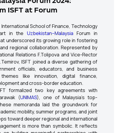
alaysia Forum 2024:
om ISFT at Forum
 International School of Finance, Technology
art in the
Uzbekistan–Malaysia
Forum in
 underscored its growing role in fostering
and regional collaboration. Represented by
ational Relations F.Tolipova and Vice-Rector
.Temirov, ISFT joined a diverse gathering of
nment officials, educators, and business
themes like innovation, digital finance,
velopment and cross-border education.
SFT formalized two key agreements with
Sarawak (
UNIMAS
), one of Malaysia’s top-
 These memoranda laid the groundwork for
ademic mobility, summer programs, and joint
teps toward deeper regional and international
agement is more than symbolic. It reflects