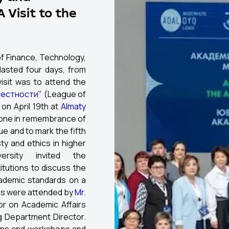
 Visit to the
 of Finance, Technology,
lasted four days, from
visit was to attend the
честности"
(League of
on April 19th at
Almaty
one in remembrance of
ue and to mark the fifth
ty and ethics in higher
ersity invited the
itutions to discuss the
cademic standards on a
ings were attended by
Mr.
sor on Academic Affairs
ng Department Director.