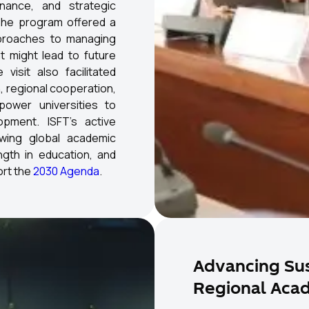
rnance, and strategic
. The program offered a
proaches to managing
t might lead to future
 visit also facilitated
, regional cooperation,
power universities to
pment. ISFT’s active
wing global academic
gth in education, and
ort the
2030 Agenda
.
Advancing Sus
Regional Aca