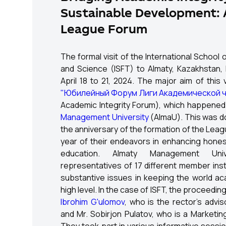
Sustainable Development: A
League Forum
The formal visit of the International School
and Science (ISFT) to Almaty, Kazakhstan, 
April 18 to 21, 2024. The major aim of this 
"Юбилейный Форум Лиги Академической 
Academic Integrity Forum), which happened 
Management University
(AlmaU). This was d
the anniversary of the formation of the Leag
year of their endeavors in enhancing hones
education. Almaty Management Univ
representatives of 17 different member inst
substantive issues in keeping the world a
high level. In the case of ISFT, the proceed
Ibrohim G'ulomov
, who is the rector's advi
and Mr. Sobirjon Pulatov, who is a Marketi