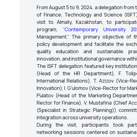
From August 5 to 9, 2024, a delegation from 
of Finance, Technology and Science (ISFT)
visit to Almaty, Kazakhstan, to participat
program,
“Contemporary University 20
Management.” The primary objective of th
policy development and facilitate the exc
quality education and sustainable prac
innovation, and institutional governance with
The ISFT delegation featured key institution
(Head of the HR Department), F. Tolip
International Relations), T. Azizov (Vice-
Innovation), I. G‘ulomov (Vice-Rector for Mar
Pulatov (Head of the Marketing Department
Rector for Finance), V. Mustafina (Chief Ac
(Specialist in Strategic Planning)) commi
integration across university operations.
During the visit, participants took par
networking sessions centered on sustainab