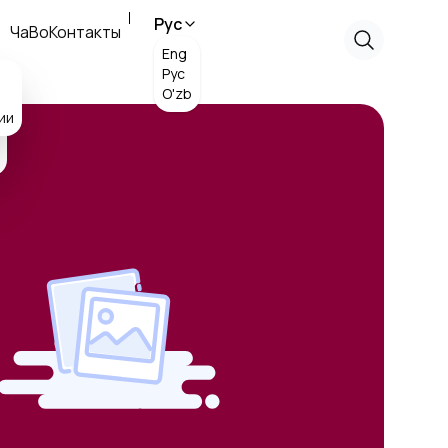
Рус
ЧаВо
Контакты
Eng
Рус
O'zb
ии