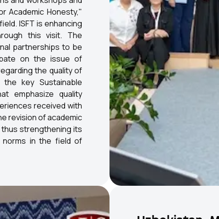
ions and workshops and
or Academic Honesty,"
ield. ISFT is enhancing
rough this visit. The
nal partnerships to be
ebate on the issue of
egarding the quality of
h the key Sustainable
hat emphasize quality
periences received with
the revision of academic
, thus strengthening its
 norms in the field of