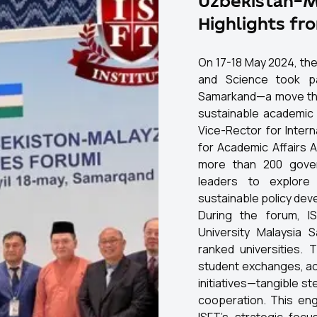
Uzbekistan–M
Highlights fr
On 17-18 May 2024, the
and Science took p
Samarkand—a move that
sustainable academic 
Vice-Rector for Intern
for Academic Affairs A
more than 200 gover
leaders to explore 
sustainable policy de
During the forum, I
University Malaysia 
ranked universities.
student exchanges, ac
initiatives—tangible s
cooperation. This eng