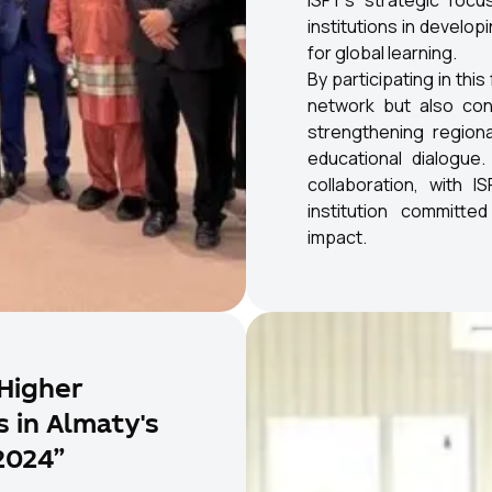
ISFT’s strategic focu
institutions in develo
for global learning.
By participating in thi
network but also cont
strengthening regiona
educational dialogue
collaboration, with I
institution committe
impact.
Higher
s in Almaty's
2024”