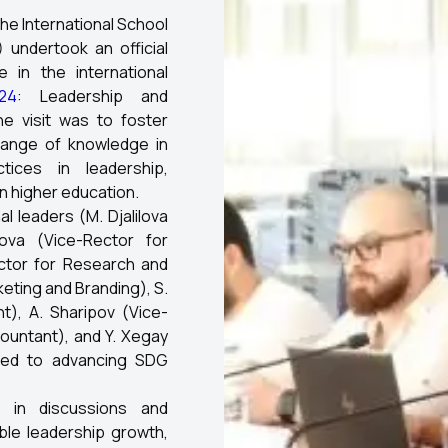
the International School
 undertook an official
e in the international
24
: Leadership and
e visit was to foster
hange of knowledge in
tices in leadership,
in higher education.
al leaders (M. Djalilova
ova (Vice-Rector for
Rector for Research and
keting and Branding), S.
), A. Sharipov (Vice-
countant), and Y. Xegay
tted to advancing SDG
t in discussions and
le leadership growth,