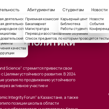
тельность
Абитуриентам
Студентам
Новости
ия
ая деятельность
Приемная комиссия
>
Карьерный центр ISFT
Новости
>
ая деятельность
Бакалавриат
Библиотека
События
>
>
народное сотрудничество
>
Магистратура
Работы студентов
Конференц
>
емная ректора
нициативы
Перевод и восстановление обучения
>
ка обращений
довательский центр
Список предметов, по которым проводятся тесты
ботке политики
кументы
>
чения качества
оррупции
y and Science" стремится привести свои
с Целями устойчивого развития. В 2024
ые усилия по продвижению устойчивого
через активное участие и
mic Integrity Forum" в Казахстане, а также
епило позиции школы в области