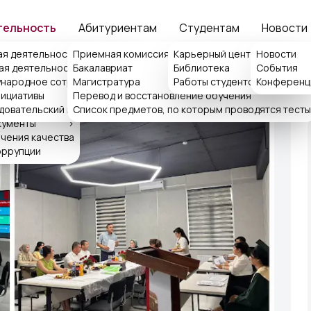
тельность
Абитуриентам
Студентам
Новости
ия
ая деятельность
Приемная комиссия
>
Карьерный центр ISFT
Новости
>
ая деятельность
Бакалавриат
Библиотека
События
>
>
народное сотрудничество
>
Магистратура
Работы студентов
Конференц
>
емная ректора
нициативы
Перевод и восстановление обучения
>
ка обращений
довательский центр
Список предметов, по которым проводятся тесты
кументы
>
чения качества
оррупции