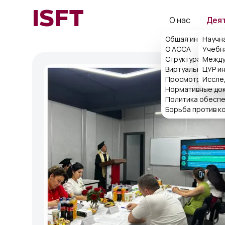
ISFT
О нас
Дея
Общая информац
Научн
О ACCA
Учебн
Структура
Между
Виртуальная при
ЦУР и
Просмотр поряд
Иссле
Нормативные до
Политика обеспе
Борьба против к