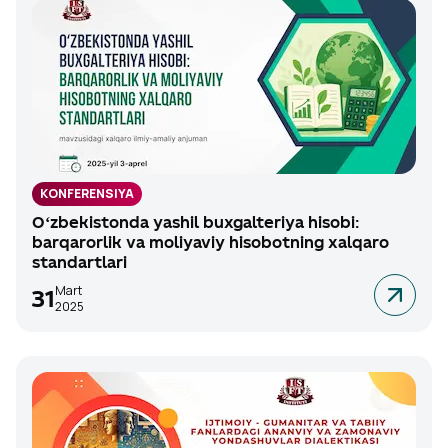
KONFERENSIYA
Oʻzbekistonda yashil buxgalteriya hisobi:
barqarorlik va moliyaviy hisobotning xalqaro
standartlari
Mart
31
2025