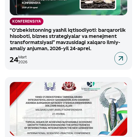
KONFERENSIYA
“O‘zbekistonning yashil iqtisodiyoti: barqarorlik
hisoboti, biznes strategiyalar va menejment
transformatsiyasi” mavzusidagi xalqaro ilmiy-
amaliy anjuman, 2026-yil 24-aprel.
Mart
24
2026