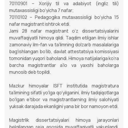
70110901 – Xorijiy til va adabiyot (ingliz tili)
mutaxassisligi bo‘yicha 7 nafar;
70110102 – Pedagogika mutaxassisligi bo‘yicha 15
nafar magistrant ishtirok etdi.
Jami 28 nafar magistrant o‘z dissertatsiyalarini
muvaffaqiyatli himoya qildi. Taqdim etilgan ilmiy ishlar
zamonaviy ilm-fan va ta’limning dolzarb masalalariga
bag‘ishlangan bo‘lib, davlat attestatsiya komissiyasi
tomonidan yuqori baholandi. Himoya natijalariga ko‘ra
barcha magistrantlar a’lo va yaxshi baholarga
munosib deb topildi.
Mazkur himoyalar ISFT institutida magistratura
ta’limining sifatli yo‘lga qo‘yilganini, ilmiy tadqiqotlarga
bo‘lgan e’tibor va magistrantlarning ilmiy salohiyati
yuksak darajada ekanligini yana bir bor namoyon etdi.
Magistrlik dissertatsiyalari himoya jarayonlari
belgilangan reja asosida muvaffaqiyatli yakunlandi.