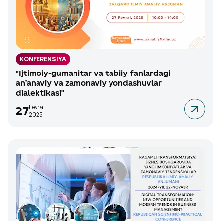
KONFERENSIYA
"Ijtimoiy-gumanitar va tabiiy fanlardagi
an’anaviy va zamonaviy yondashuvlar
dialektikasi"
Fevral
27
2025