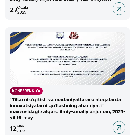
Oktabr
27
2025
KONFERENSIYA
“Tillarni o'qitish va madaniyatlararo aloqalarda
innovatsiyalarni qo'llashning ahamiyati”
mavzusidagi xalqaro ilmiy-amaliy anjuman, 2025-
yil 16-may
May
12
2025