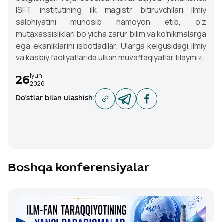
ISFT institutining ilk magistr bitiruvchilari ilmiy
salohiyatini munosib namoyon etib, o‘z
mutaxassisliklari bo‘yicha zarur bilim va ko‘nikmalarga
ega ekanliklarini isbotladilar. Ularga kelgusidagi ilmiy
va kasbiy faoliyatlarida ulkan muvaffaqiyatlar tilaymiz.
Iyun
26
2026
Do'stlar bilan ulashish
:
Boshqa konferensiyalar