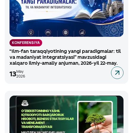
KONFERENSIYA
“Ilm-fan taraqqiyotining yangi paradigmalar: til
va madaniyat integratsiyasi” mavzusidagi
xalqaro ilmiy-amaliy anjuman, 2026-yil 22-may.
May
13
2026