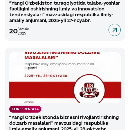
“Yangi O‘zbekiston taraqqiyotida talaba-yoshlar
faolligini oshirishning ilmiy va innovatsion
tendensiyalari” mavzusidagi respublika ilmiy-
amaliy anjumani, 2025-yil 27-noyabr.
Noyabr
20
2025
KONFERENSIYA
“Yangi Oʻzbekistonda biznesni rivojlantirishning
dolzarb masalalari” mavzusidagi respublika
ilmiy-amaliy anjumani, 2025-yil 28-oktyabr.