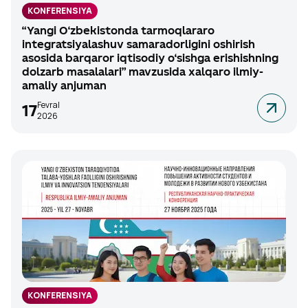
KONFERENSIYA
“Yangi O‘zbekistonda tarmoqlararo
integratsiyalashuv samaradorligini oshirish
asosida barqaror iqtisodiy o‘sishga erishishning
dolzarb masalalari” mavzusida xalqaro ilmiy-
amaliy anjuman
Fevral
17
2026
KONFERENSIYA