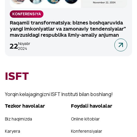
KONFERENSIYA
Raqamli transformatsiya: biznes boshqaruvida
yangi imkoniyatlar va zamonaviy tendensiyalar”
mavzusidagi respublika ilmiy-amaliy anjuman
Noyabr
22
2024
ISFT
Yorqin kelajagingizni ISFT Instituti bilan boshlang!
Tezkor havolalar
Foydali havolalar
Biz haqimizda
Online kitoblar
Karyera
Konferensiyalar