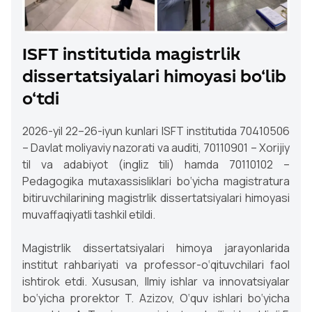
ISFT institutida magistrlik
dissertatsiyalari himoyasi bo‘lib
o‘tdi
2026-yil 22–26-iyun kunlari ISFT institutida 70410506
– Davlat moliyaviy nazorati va auditi, 70110901 – Xorijiy
til va adabiyot (ingliz tili) hamda 70110102 –
Pedagogika mutaxassisliklari bo‘yicha magistratura
bitiruvchilarining magistrlik dissertatsiyalari himoyasi
muvaffaqiyatli tashkil etildi.
Magistrlik dissertatsiyalari himoya jarayonlarida
institut rahbariyati va professor-o‘qituvchilari faol
ishtirok etdi. Xususan, Ilmiy ishlar va innovatsiyalar
bo‘yicha prorektor T. Azizov, O‘quv ishlari bo‘yicha