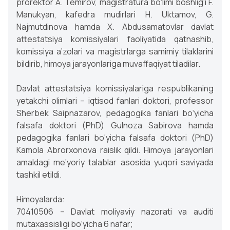
prorektor A. Temirov, magistratura bo‘limi boshlig‘i F.
Manukyan, kafedra mudirlari H. Uktamov, G.
Najmutdinova hamda X. Abdusamatovlar davlat
attestatsiya komissiyalari faoliyatida qatnashib,
komissiya a’zolari va magistrlarga samimiy tilaklarini
bildirib, himoya jarayonlariga muvaffaqiyat tiladilar.
Davlat attestatsiya komissiyalariga respublikaning
yetakchi olimlari – iqtisod fanlari doktori, professor
Sherbek Saipnazarov, pedagogika fanlari bo‘yicha
falsafa doktori (PhD) Gulnoza Sabirova hamda
pedagogika fanlari bo‘yicha falsafa doktori (PhD)
Kamola Abrorxonova raislik qildi. Himoya jarayonlari
amaldagi me’yoriy talablar asosida yuqori saviyada
tashkil etildi.
Himoyalarda:
70410506 – Davlat moliyaviy nazorati va auditi
mutaxassisligi bo‘yicha 6 nafar;