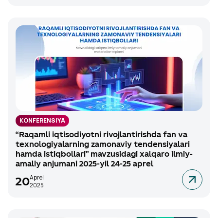
KONFERENSIYA
“Raqamli iqtisodiyotni rivojlantirishda fan va
texnologiyalarning zamonaviy tendensiyalari
hamda istiqbollari” mavzusidagi xalqaro ilmiy-
amaliy anjumani 2025-yil 24-25 aprel
Aprel
20
2025