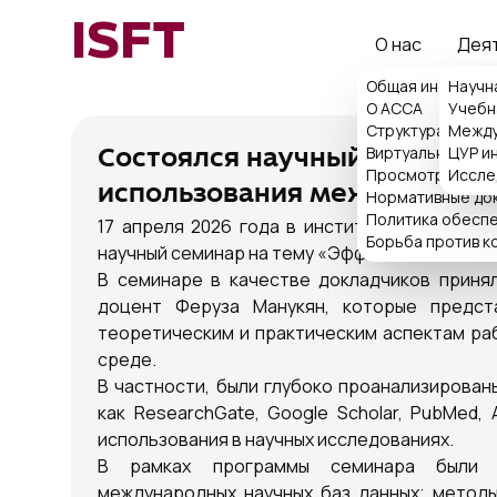
ISFT
О нас
Дея
Общая информа
Научн
О ACCA
Учебн
Структура
Между
Виртуальная при
ЦУР и
Состоялся научный семинар
Просмотр поряд
Иссле
использования международн
Нормативные до
Политика обеспе
17 апреля 2026 года в институте ISFT в ра
Борьба против к
научный семинар на тему «Эффективное испо
В семинаре в качестве докладчиков приня
доцент Феруза Манукян, которые предст
теоретическим и практическим аспектам р
среде.
В частности, были глубоко проанализирова
как ResearchGate, Google Scholar, PubMed,
использования в научных исследованиях.
В рамках программы семинара были р
международных научных баз данных; методы