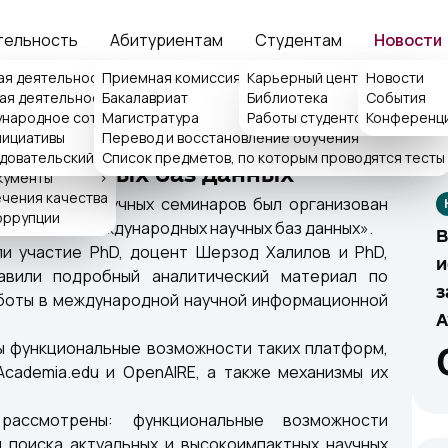
тельность
Абитуриентам
Студентам
Новости
ция
ая деятельность
Приемная комиссия
>
Карьерный центр ISFT
Новости
>
ая деятельность
Бакалавриат
Библиотека
События
>
>
народное сотрудничество
>
Магистратура
Работы студентов
Конференц
>
По
емная ректора
нициативы
Перевод и восстановление обучения
>
 на тему эффективного
ка обращений
довательский центр
Список предметов, по которым проводятся тесты
ых научных баз данных
кументы
>
чения качества
мках недели научных семинаров был организован
оррупции
льзование международных научных баз данных».
В
ли участие PhD, доцент Шерзод Халилов и PhD,
и
авили подробный аналитический материал по
з
аботы в международной научной информационной
A
ны функциональные возможности таких платформ,
 Academia.edu и OpenAIRE, а также механизмы их
ассмотрены: функциональные возможности
 поиска актуальных и высокоимпактных научных