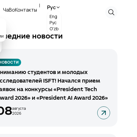
Рус
ЧаВо
Контакты
Eng
Рус
O'zb
ии
следние новости
НОВОСТИ
ниманию студентов и молодых
сследователей ISFT! Начался прием
аявок на конкурсы «President Tech
ward 2026» и «President AI Award 2026»
08
августа
2026