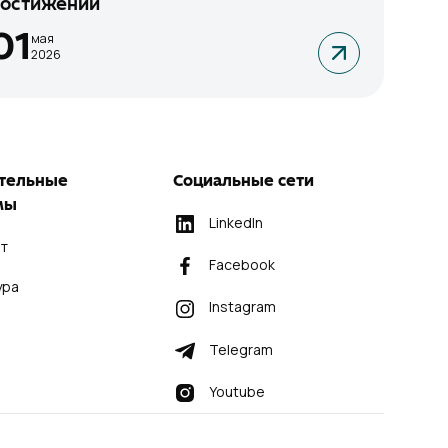
остижений
01
мая
2026
тельные
Социальные сети
мы
LinkedIn
т
Facebook
ура
Instagram
Telegram
Youtube