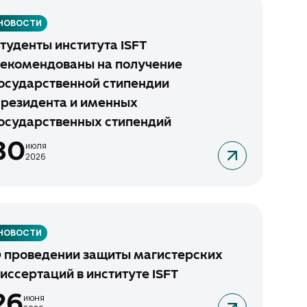
НОВОСТИ
туденты института ISFT
екомендованы на получение
осударственной стипендии
резидента и именных
осударственных стипендий
30
июля
2026
НОВОСТИ
 проведении защиты магистерских
иссертаций в институте ISFT
26
июня