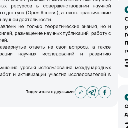
ных ресурсов в совершенствовании научной
о доступа (Open Access); а также практические
научной деятельности.
С
авлены не только теоретические знания, но и
р
филей, размещение научных публикаций, работу с
Г
лей.
П
развернутые ответы на свои вопросы, а также
г
зации научных исследований и развитию
ышения уровня использования международных
работ и активизации участия исследователей в
Поделиться с друзьями
:
О
д