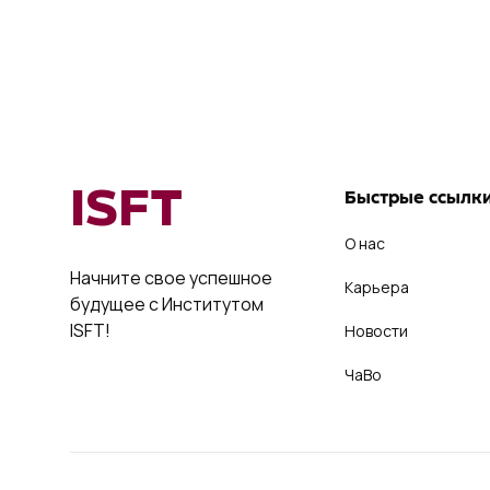
ISFT
Быстрые ссылк
О нас
Начните свое успешное
Карьера
будущее с Институтом
ISFT!
Новости
ЧаВо