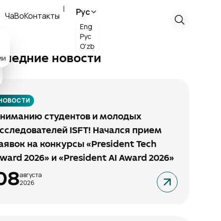
Рус
ЧаВо
Контакты
Eng
Рус
O'zb
ии
следние новости
НОВОСТИ
ниманию студентов и молодых
сследователей ISFT! Начался прием
аявок на конкурсы «President Tech
ward 2026» и «President AI Award 2026»
08
августа
2026