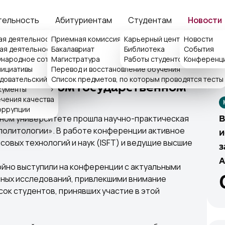
тельность
Абитуриентам
Студентам
Новости
ция
ая деятельность
Приемная комиссия
>
Карьерный центр ISFT
Новости
>
ая деятельность
Бакалавриат
Библиотека
События
>
>
народное сотрудничество
>
Магистратура
Работы студентов
Конференц
>
По
емная ректора
нициативы
Перевод и восстановление обучения
>
тупили на научно-
ка обращений
довательский центр
Список предметов, по которым проводятся тесты
в Бухарском государственном
кументы
>
чения качества
оррупции
нном университете прошла научно-практическая
В
политологии». В работе конференции активное
и
овых технологий и наук (ISFT) и ведущие высшие
з
A
йно выступили на конференции с актуальными
чных исследований, привлекшими внимание
ок студентов, принявших участие в этой
»