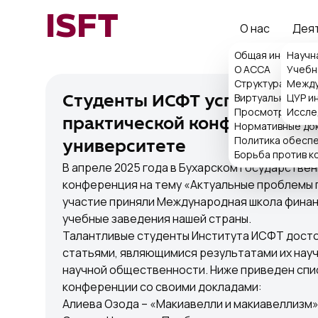
ISFT
О нас
Дея
Общая информа
Научн
О ACCA
Учебн
Структура
Между
Виртуальная при
ЦУР и
Студенты ИСФТ успешно выс
Просмотр поряд
Иссле
практической конференции 
Нормативные до
Политика обеспе
университете
Борьба против к
В апреле 2025 года в Бухарском государстве
конференция на тему «Актуальные проблемы 
участие приняли Международная школа финанс
учебные заведения нашей страны.
Талантливые студенты Института ИСФТ досто
статьями, являющимися результатами их нау
научной общественности. Ниже приведен спис
конференции со своими докладами:
Алиева Озода – «Макиавелли и макиавеллизм