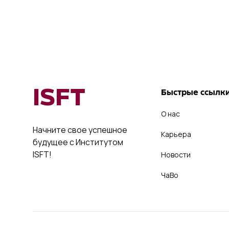
ISFT
Быстрые ссылк
О нас
Начните свое успешное
Карьера
будущее с Институтом
ISFT!
Новости
ЧаВо