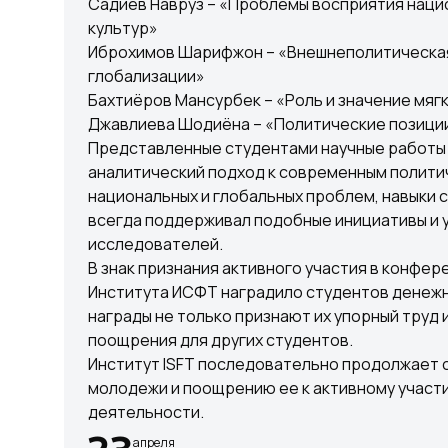
Садиев Навруз – «Проблемы восприятия наци
культур»
Иброхимов Шарифжон – «Внешнеполитическая
глобализации»
Бахтиёров Мансурбек – «Роль и значение мяг
Джавлиева Шодиёна – «Политические позиции
Представленные студентами научные работы
аналитический подход к современным полит
национальных и глобальных проблем, навыки 
всегда поддерживал подобные инициативы и
исследователей.
В знак признания активного участия в конфер
Института ИСФТ наградило студентов денежн
награды не только признают их упорный труд 
поощрения для других студентов.
Институт ISFT последовательно продолжает 
молодежи и поощрению ее к активному участ
деятельности.
апреля