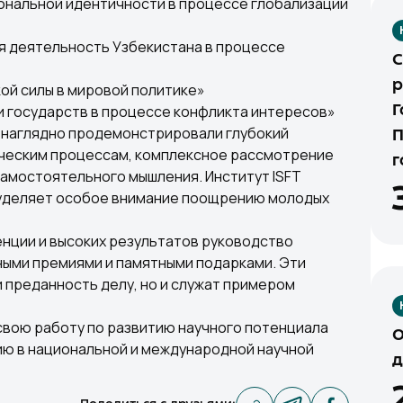
ональной идентичности в процессе глобализации
 деятельность Узбекистана в процессе
С
р
кой силы в мировой политике»
 государств в процессе конфликта интересов»
Г
 наглядно продемонстрировали глубокий
П
ическим процессам, комплексное рассмотрение
г
самостоятельного мышления. Институт ISFT
 уделяет особое внимание поощрению молодых
енции и высоких результатов руководство
ыми премиями и памятными подарками. Эти
и преданность делу, но и служат примером
свою работу по развитию научного потенциала
О
ию в национальной и международной научной
д