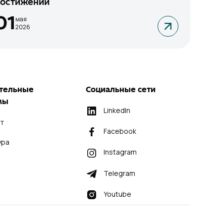
остижений
01
мая
2026
тельные
Социальные сети
мы
LinkedIn
т
Facebook
ура
Instagram
Telegram
Youtube