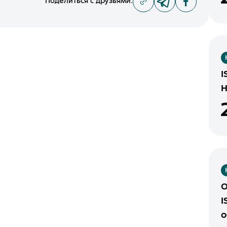
Поделиться с друзьями
:
I
H
О
I
о