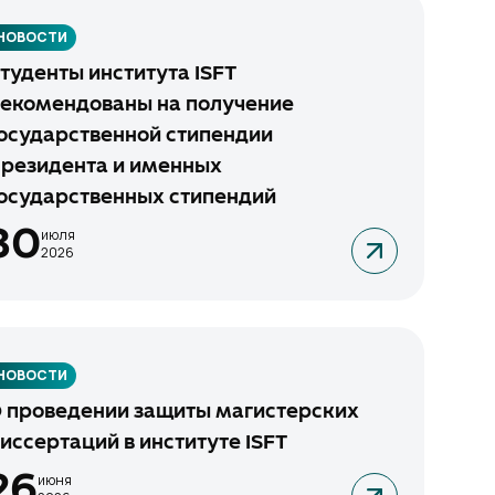
НОВОСТИ
туденты института ISFT
екомендованы на получение
осударственной стипендии
резидента и именных
осударственных стипендий
30
июля
2026
НОВОСТИ
 проведении защиты магистерских
иссертаций в институте ISFT
26
июня