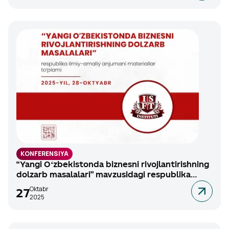
KONFERENSIYA
“Yangi Oʻzbekistonda biznesni rivojlantirishning
dolzarb masalalari” mavzusidagi respublika
ilmiy-amaliy anjumani, 2025-yil 28-oktyabr.
Oktabr
27
2025