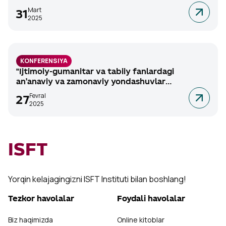
standartlari
Mart
31
2025
KONFERENSIYA
"Ijtimoiy-gumanitar va tabiiy fanlardagi
an’anaviy va zamonaviy yondashuvlar
dialektikasi"
Fevral
27
2025
ISFT
Yorqin kelajagingizni ISFT Instituti bilan boshlang!
Tezkor havolalar
Foydali havolalar
Biz haqimizda
Online kitoblar