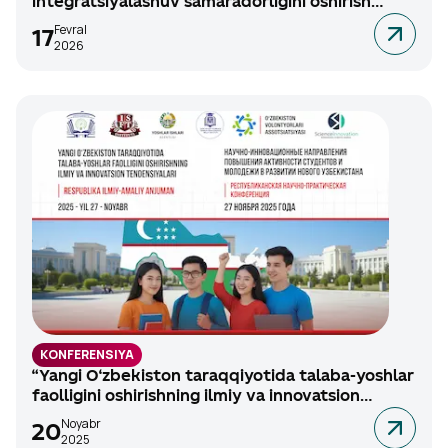
integratsiyalashuv samaradorligini oshirish
asosida barqaror iqtisodiy o‘sishga erishishning
Fevral
17
Manzil
dolzarb masalalari” mavzusida xalqaro ilmiy-
2026
amaliy anjuman
Registratsiya
KONFERENSIYA
“Yangi O‘zbekiston taraqqiyotida talaba-yoshlar
faolligini oshirishning ilmiy va innovatsion
tendensiyalari” mavzusidagi respublika ilmiy-
Noyabr
20
amaliy anjumani, 2025-yil 27-noyabr.
2025