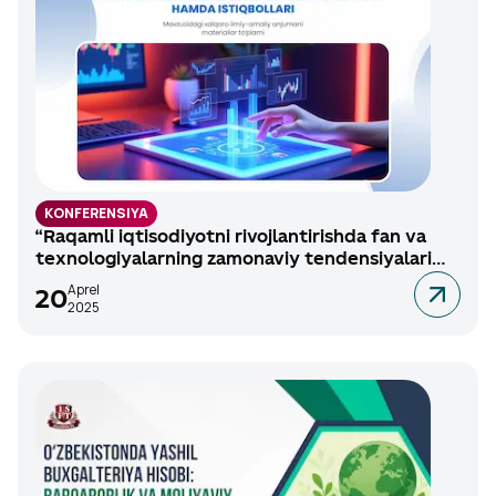
KONFERENSIYA
“Raqamli iqtisodiyotni rivojlantirishda fan va
texnologiyalarning zamonaviy tendensiyalari
hamda istiqbollari” mavzusidagi xalqaro ilmiy-
Aprel
20
amaliy anjumani 2025-yil 24-25 aprel
2025