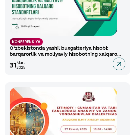
KONFERENSIYA
Oʻzbekistonda yashil buxgalteriya hisobi:
barqarorlik va moliyaviy hisobotning xalqaro
standartlari
Mart
31
2025