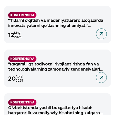
KONFERENSIYA
“Tillarni o'qitish va madaniyatlararo aloqalarda
innovatsiyalarni qo'llashning ahamiyati”
mavzusidagi xalqaro ilmiy-amaliy anjuman, 2025-
May
12
yil 16-may
2025
KONFERENSIYA
“Raqamli iqtisodiyotni rivojlantirishda fan va
texnologiyalarning zamonaviy tendensiyalari
hamda istiqbollari” mavzusidagi xalqaro ilmiy-
Aprel
20
amaliy anjumani 2025-yil 24-25 aprel
2025
KONFERENSIYA
Oʻzbekistonda yashil buxgalteriya hisobi:
barqarorlik va moliyaviy hisobotning xalqaro