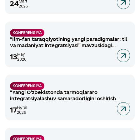
Mart
24
amaliy anjuman, 2026-yil 24-aprel.
2026
KONFERENSIYA
“Ilm-fan taraqqiyotining yangi paradigmalar: til
va madaniyat integratsiyasi” mavzusidagi
xalqaro ilmiy-amaliy anjuman, 2026-yil 22-may.
May
13
2026
KONFERENSIYA
“Yangi O‘zbekistonda tarmoqlararo
integratsiyalashuv samaradorligini oshirish
asosida barqaror iqtisodiy o‘sishga erishishning
Fevral
17
dolzarb masalalari” mavzusida xalqaro ilmiy-
2026
amaliy anjuman
KONFERENSIYA