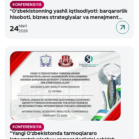
KONFERENSIYA
“O‘zbekistonning yashil iqtisodiyoti: barqarorlik
hisoboti, biznes strategiyalar va menejment
transformatsiyasi” mavzusidagi xalqaro ilmiy-
Mart
24
✕
Registratsiya
amaliy anjuman, 2026-yil 24-aprel.
2026
Ism
Familiya
Elektron manzil
Telefon raqam
KONFERENSIYA
“Yangi O‘zbekistonda tarmoqlararo