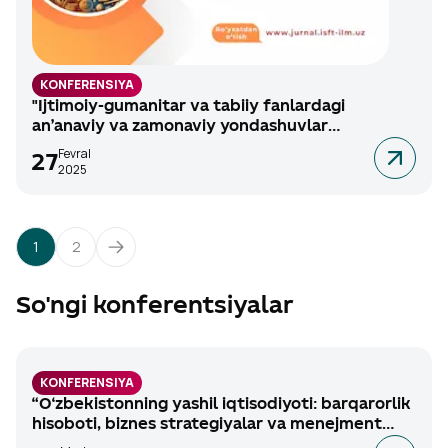
KONFERENSIYA
"Ijtimoiy-gumanitar va tabiiy fanlardagi
an’anaviy va zamonaviy yondashuvlar
dialektikasi"
Fevral
27
2025
1
2
So'ngi konferentsiyalar
KONFERENSIYA
“O‘zbekistonning yashil iqtisodiyoti: barqarorlik
hisoboti, biznes strategiyalar va menejment
transformatsiyasi” mavzusidagi xalqaro ilmiy-