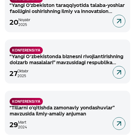
“Yangi O‘zbekiston taraqqiyotida talaba-yoshlar
faolligini oshirishning ilmiy va innovatsion
tendensiyalari” mavzusidagi respublika ilmiy-
Noyabr
20
amaliy anjumani, 2025-yil 27-noyabr.
2025
KONFERENSIYA
“Yangi Oʻzbekistonda biznesni rivojlantirishning
dolzarb masalalari” mavzusidagi respublika
ilmiy-amaliy anjumani, 2025-yil 28-oktyabr.
Oktabr
27
2025
KONFERENSIYA
"Tillarni o'qitishda zamonaviy yondashuvlar”
mavzusida ilmiy-amaliy anjuman
Mart
29
2024