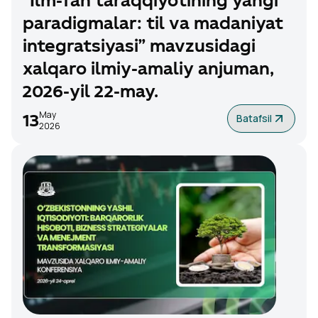
“Ilm-fan taraqqiyotining yangi
paradigmalar: til va madaniyat
integratsiyasi” mavzusidagi
xalqaro ilmiy-amaliy anjuman,
2026-yil 22-may.
May
Batafsil
13
2026