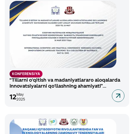
KONFERENSIYA
“Tillarni o'qitish va madaniyatlararo aloqalarda
innovatsiyalarni qo'llashning ahamiyati”
mavzusidagi xalqaro ilmiy-amaliy anjuman, 2025-
May
12
yil 16-may
2025