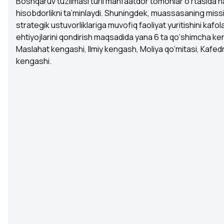
Boshqaruv tuzilmasi turli manfaatdor tomonlar o‘rtasida ha
hisobdorlikni ta’minlaydi. Shuningdek, muassasaning missiy
strategik ustuvorliklariga muvofiq faoliyat yuritishini kafola
ehtiyojlarini qondirish maqsadida yana 6 ta qo‘shimcha ken
Maslahat kengashi, Ilmiy kengash, Moliya qo‘mitasi, Kafed
kengashi.