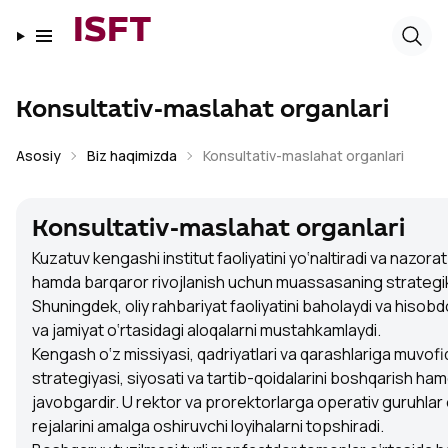
ISFT
Konsultativ-maslahat organlari
Asosiy
Biz haqimizda
Konsultativ-maslahat organlari
Konsultativ-maslahat organlari
Kuzatuv kengashi institut faoliyatini yo‘naltiradi va nazorat
hamda barqaror rivojlanish uchun muassasaning strategik y
Shuningdek, oliy rahbariyat faoliyatini baholaydi va hisobdor
va jamiyat o‘rtasidagi aloqalarni mustahkamlaydi.
Kengash o‘z missiyasi, qadriyatlari va qarashlariga muvo
strategiyasi, siyosati va tartib-qoidalarini boshqarish ha
javobgardir. U rektor va prorektorlarga operativ guruhlar
rejalarini amalga oshiruvchi loyihalarni topshiradi.