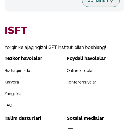
Jo'natish
ISFT
Yorqin kelajagingizni ISFT Instituti bilan boshlang!
Tezkor havolalar
Foydali havolalar
Biz haqimizda
Online kitoblar
Karyera
Konferensiyalar
Yangiliklar
FAQ
Ta'lim dasturlari
Sotsial medialar