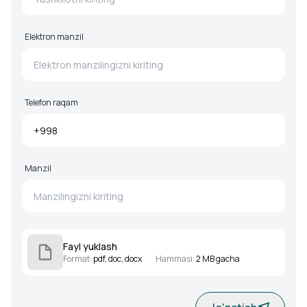
Elektron manzil
Telefon raqam
Manzil
Fayl yuklash
Format
:
pdf, doc, docx
Hammasi
:
2 MB gacha