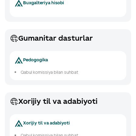
Buxgalteriya hisobi
Gumanitar dasturlar
Pedogogika
Qabul komissiya bilan suhbat
Xorijiy til va adabiyoti
Xorijiy til va adabiyoti
Qabul komissiya bilan suhbat