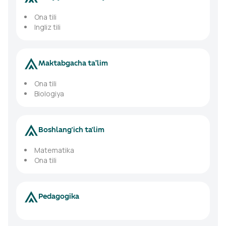
Ona tili
Ingliz tili
Maktabgacha ta’lim
Ona tili
Biоlogiya
Boshlang'ich ta'lim
Matematika
Ona tili
Pedagogika