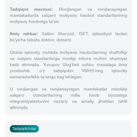
Tadqiqot mavzusi:
Rivojlangan va rivojlanayotgan
mamlakatlarda xalqaro moliyaviy hisobot standartlarining
moliyaviy hisobotga ta'siri.
Ilmiy rahbar:
Xalilov Sherzod, ISFT, iqtisodiyot fanlari
bo‘yicha falsafa doktori, dotsent.
Global iqtisodiy muhitda moliyaviy hisobotlarning shaffofligi
va xalqaro standartlarga mosligi tobora muhim ahamiyat
kasb etmoqda. Yusupov Ulug‘bek ushbu masalaga ilmiy
yondashib, o‘z tadqiqotini XMHS'ning iqtisodiy
samaradorlikka ta’siriga bag‘ishlagan.
U rivojlangan va rivojlanayotgan mamlakatlar misolida
xalqaro standartlarning milliy hisob siyosatiga
integratsiyalashuvini nazariy va amaliy jihatdan tahlil
qilmoqda.
Tadqiqotchilar