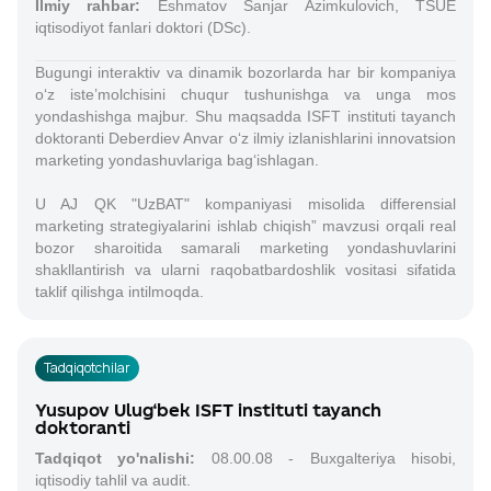
Ilmiy rahbar:
Eshmatov Sanjar Azimkulovich, TSUE
iqtisodiyot fanlari doktori (DSc).
Bugungi interaktiv va dinamik bozorlarda har bir kompaniya
o‘z iste’molchisini chuqur tushunishga va unga mos
yondashishga majbur. Shu maqsadda ISFT instituti tayanch
doktoranti Deberdiev Anvar o‘z ilmiy izlanishlarini innovatsion
marketing yondashuvlariga bag‘ishlagan.
U AJ QK "UzBAT" kompaniyasi misolida differensial
marketing strategiyalarini ishlab chiqish” mavzusi orqali real
bozor sharoitida samarali marketing yondashuvlarini
shakllantirish va ularni raqobatbardoshlik vositasi sifatida
taklif qilishga intilmoqda.
Tadqiqotchilar
Yusupov Ulug‘bek ISFT instituti tayanch
doktoranti
Tadqiqot yo'nalishi:
08.00.08 - Buxgalteriya hisobi,
iqtisodiy tahlil va audit.