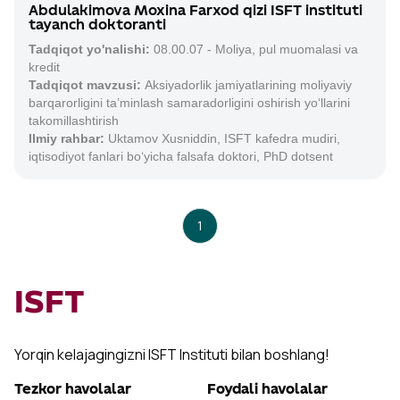
Abdulakimova Moxina Farxod qizi ISFT instituti
tayanch doktoranti
Tadqiqot yo'nalishi:
08.00.07 - Moliya, pul muomalasi va
kredit
Tadqiqot mavzusi:
Aksiyadorlik jamiyatlarining moliyaviy
barqarorligini ta’minlash samaradorligini oshirish yo‘llarini
takomillashtirish
Ilmiy rahbar:
Uktamov Xusniddin, ISFT kafedra mudiri,
iqtisodiyot fanlari bo‘yicha falsafa doktori, PhD dotsent
1
ISFT
Yorqin kelajagingizni ISFT Instituti bilan boshlang!
Tezkor havolalar
Foydali havolalar