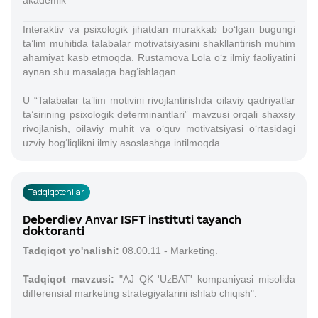
akademik
Interaktiv va psixologik jihatdan murakkab bo‘lgan bugungi
ta’lim muhitida talabalar motivatsiyasini shakllantirish muhim
ahamiyat kasb etmoqda. Rustamova Lola o‘z ilmiy faoliyatini
aynan shu masalaga bag‘ishlagan.
U “Talabalar ta’lim motivini rivojlantirishda oilaviy qadriyatlar
ta’sirining psixologik determinantlari” mavzusi orqali shaxsiy
rivojlanish, oilaviy muhit va o‘quv motivatsiyasi o‘rtasidagi
uzviy bog‘liqlikni ilmiy asoslashga intilmoqda.
Tadqiqotchilar
Deberdiev Anvar ISFT instituti tayanch
doktoranti
Tadqiqot yo'nalishi:
08.00.11 - Marketing.
Tadqiqot mavzusi:
"AJ QK 'UzBAT' kompaniyasi misolida
differensial marketing strategiyalarini ishlab chiqish".