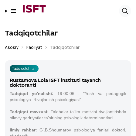
ISFT
Tadqiqotchilar
Asosiy
Faoliyat
Tadqiqotchilar
Tadqiqotchilar
Rustamova Lola ISFT instituti tayanch
doktoranti
Tadqiqot yo'nalishi:
19.00.06 - "Yosh va pedagogik
psixologiya. Rivojlanish psixologiyasi"
Tadqiqot mavzusi:
Talabalar ta'lim motivini rivojlantirishda
oilaviy qadriyatlar ta'sirining psixologik determinantlari
Ilmiy rahbar:
G'.B.Shoumarov psixologiya fanlari doktori,