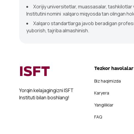
Xorijiy universitetlar, muassasalar, tashkilotlar
Institutini nomini xalqaro miqyosda tan olingan ho
Xalqaro standartlarga javob beradigan professor
yuborish, tajriba almashinish.
ISFT
Tezkor havolalar
Biz haqimizda
Yorqin kelajagingizni ISFT
Karyera
Instituti bilan boshlang!
Yangiliklar
FAQ