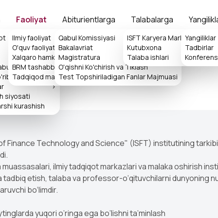
a
Faoliyat
Abiturientlarga
Talabalarga
Yangilikl
ot
Ilmiy faoliyat
Qabul Komissiyasi
>
ISFT Karyera Markazi
Yangiliklar
>
O'quv faoliyati
Bakalavriat
Kutubxona
>
Tadbirlar
>
Xalqaro hamkorlik
>
Magistratura
Talaba ishlari
>
Konferensi
qabulxonasi
BRM tashabbuslari
O'qishni Ko'chirish va Tiklash
>
rib chiqish tartibi
Tadqiqod markazi
Test Topshiriladigan Fanlar Majmuasi
ar
>
sh siyosati
rshi kurashish
 of Finance Technology and Science" (ISFT) institutining tarkibiy
di.
lim muassasalari, ilmiy tadqiqot markazlari va malaka oshirish inst
mga tadbiq etish, talaba va professor-о‘qituvchilarni dunyoning nu
aruvchi bо‘limdir.
ytinglarda yuqori o’ringa ega bo’lishni ta’minlash