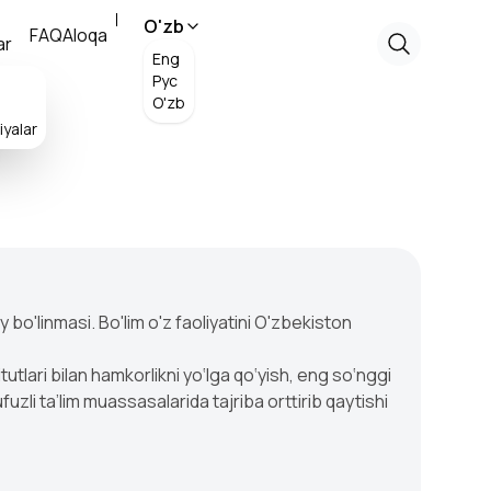
O'zb
FAQ
Aloqa
ar
Eng
Рус
O'zb
yalar
 bo'linmasi. Bo'lim o'z faoliyatini O'zbekiston
itutlari bilan hamkorlikni yо‘lga qо‘yish, eng sо‘nggi
fuzli ta’lim muassasalarida tajriba orttirib qaytishi