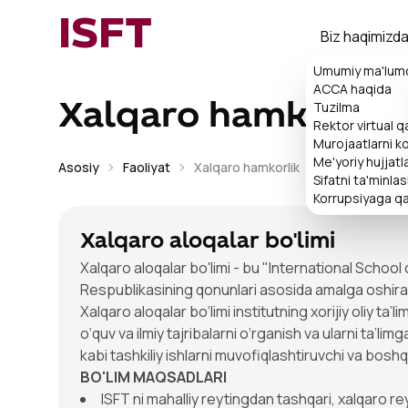
ISFT
Biz haqimizd
Umumiy ma'lum
ACCA haqida
Tuzilma
Xalqaro hamkorlik
Rektor virtual 
Murojaatlarni ko'
Me'yoriy hujjatl
Asosiy
Faoliyat
Xalqaro hamkorlik
Sifatni ta'minla
Korrupsiyaga qa
Xalqaro aloqalar bo'limi
Xalqaro aloqalar bo'limi - bu "International School
Respublikasining qonunlari asosida amalga oshira
Xalqaro aloqalar bо‘limi institutning xorijiy oliy ta’
о‘quv va ilmiy tajribalarni о‘rganish va ularni ta’li
kabi tashkiliy ishlarni muvofiqlashtiruvchi va boshq
BO'LIM MAQSADLARI
ISFT ni mahalliy reytingdan tashqari, xalqaro re