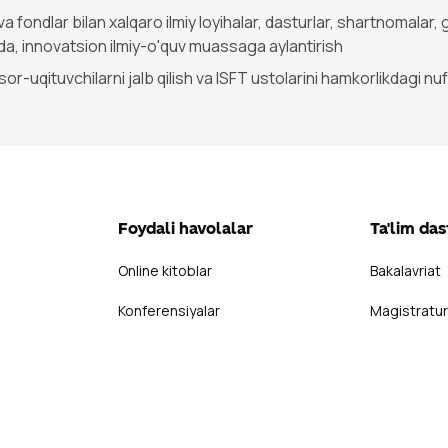
 va fondlar bilan xalqaro ilmiy loyihalar, dasturlar, shartnomalar,
lda, innovatsion ilmiy-o'quv muassaga aylantirish
-uqituvchilarni jalb qilish va ISFT ustolarini hamkorlikdagi nuf
Foydali havolalar
Ta'lim das
Online kitoblar
Bakalavriat
Konferensiyalar
Magistratu