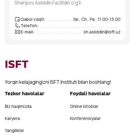
Sharipov Asliddin Fazlitdin o‘g‘li
Qabul vaqti
:
Se., Ch., Pa.: 11:00-13:00
Telefon
:
E-mail
:
sh.asliddin@isft.uz
ISFT
Yorqin kelajagingizni ISFT Instituti bilan boshlang!
Tezkor havolalar
Foydali havolalar
Biz haqimizda
Online kitoblar
Karyera
Konferensiyalar
Yangiliklar