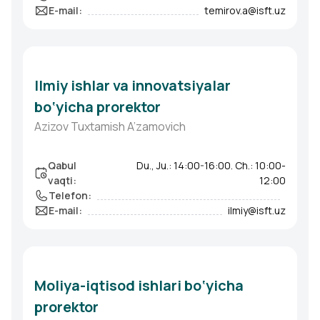
E-mail
:
temirov.a@isft.uz
Ilmiy ishlar va innovatsiyalar
bo‘yicha prorektor
Azizov Tuxtamish A’zamovich
Qabul
Du., Ju.: 14:00-16:00. Ch.: 10:00-
vaqti
:
12:00
Telefon
:
E-mail
:
ilmiy@isft.uz
Moliya-iqtisod ishlari bo‘yicha
prorektor