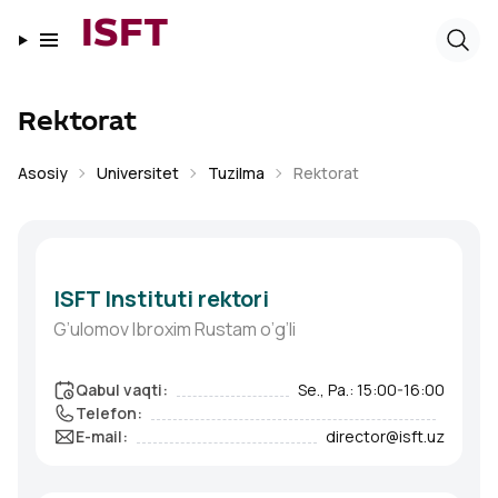
ISFT
Rektorat
Asosiy
Universitet
Tuzilma
Rektorat
ISFT Instituti rektori
G’ulomov Ibroxim Rustam o’g’li
Qabul vaqti
:
Se., Pa.: 15:00-16:00
Telefon
:
E-mail
:
director@isft.uz