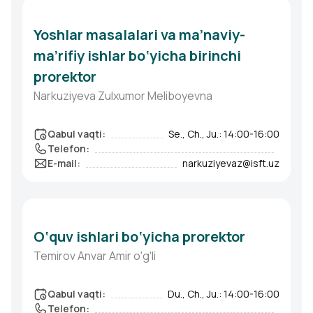
Yoshlar masalalari va ma’naviy-
ma’rifiy ishlar bo‘yicha birinchi
prorektor
Narkuziyeva Zulxumor Meliboyevna
Qabul vaqti
:
Se., Ch., Ju.: 14:00-16:00
Telefon
:
E-mail
:
narkuziyevaz@isft.uz
O‘quv ishlari bo‘yicha prorektor
Temirov Anvar Amir o'g'li
Qabul vaqti
:
Du., Ch., Ju.: 14:00-16:00
Telefon
: