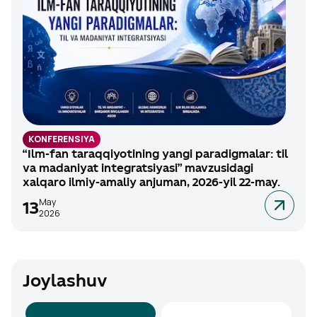
KONFERENSIYA
“Ilm-fan taraqqiyotining yangi paradigmalar: til
va madaniyat integratsiyasi” mavzusidagi
xalqaro ilmiy-amaliy anjuman, 2026-yil 22-may.
May
13
2026
Joylashuv