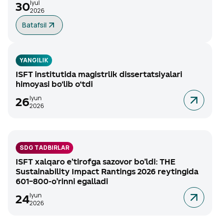
Iyul
30
2026
Batafsil
YANGILIK
ISFT institutida magistrlik dissertatsiyalari
himoyasi bo‘lib o‘tdi
Iyun
26
2026
SDG TADBIRLAR
ISFT xalqaro e’tirofga sazovor bo’ldi: THE
Sustainability Impact Rantings 2026 reytingida
601–800-o’rinni egalladi
Iyun
24
2026