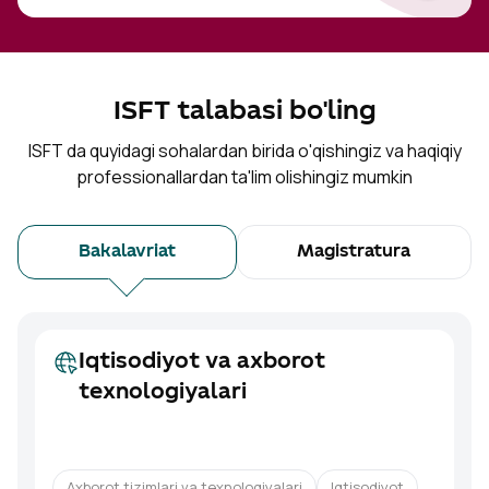
ISFT talabasi bo'ling
ISFT da quyidagi sohalardan birida o'qishingiz va haqiqiy
professionallardan ta'lim olishingiz mumkin
Bakalavriat
Magistratura
Iqtisodiyot va axborot
texnologiyalari
Axborot tizimlari va texnologiyalari
Iqtisodiyot