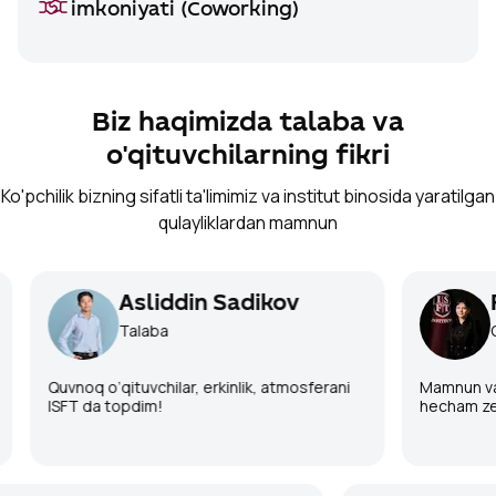
imkoniyati (Coworking)
Biz haqimizda talaba va
o'qituvchilarning fikri
Ko'pchilik bizning sifatli ta'limimiz va institut binosida yaratilgan
qulayliklardan mamnun
Asliddin Sadikov
F
Talaba
O'
Quvnoq o’qituvchilar, erkinlik, atmosferani
Mamnun va x
ISFT da topdim!
hecham zer