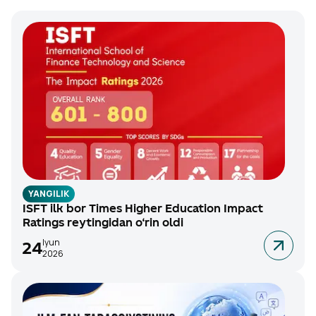
YANGILIK
ISFT ilk bor Times Higher Education Impact
Ratings reytingidan o‘rin oldi
Iyun
24
2026