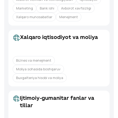
Marketing
Bank ishi
Axborot xavfsizligi
Xalqaro munosabatlar
Menejment
Xalqaro iqtisodiyot va moliya
Biznes va menejment
Moliya sohasida boshqaruv
Buxgalteriya hisobi va moliya
Ijtimoiy-gumanitar fanlar va
tillar