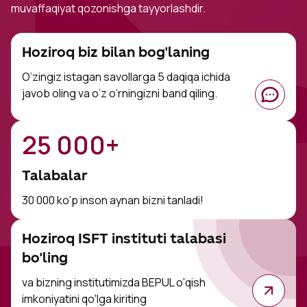
muvaffaqiyat qozonishga tayyorlashdir.
Hoziroq biz bilan bog'laning
O’zingiz istagan savollarga 5 daqiqa ichida
javob oling va o’z o’rningizni band qiling.
25 000+
Talabalar
30 000 ko’p inson aynan bizni tanladi!
Hoziroq ISFT instituti talabasi
bo'ling
va bizning institutimizda BEPUL o'qish
imkoniyatini qo'lga kiriting