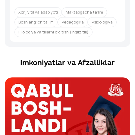
Xorijiy til va adabiyoti
Maktabgacha ta’lim
Boshlang'ich ta'lim
Pedagogika
Psixologiya
Filologiya va tillarni o‘qitish (Ingliz tili)
Imkoniyatlar va Afzalliklar