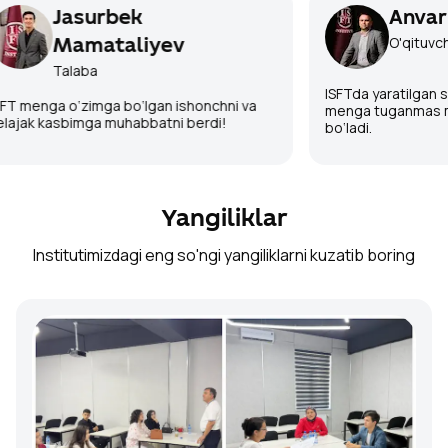
Jasurbek
Anva
O'qituv
Mamataliyev
Talaba
ISFTda yaratilgan
ISFT menga o‘zimga bo‘lgan ishonchni va
menga tuganmas 
kelajak kasbimga muhabbatni berdi!
bo‘ladi.
Yangiliklar
Institutimizdagi eng so'ngi yangiliklarni kuzatib boring