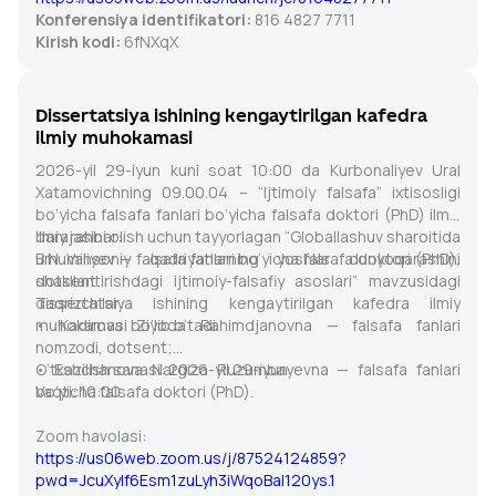
Konferensiya identifikatori:
816 4827 7711
Kirish kodi:
6fNXqX
Dissertatsiya ishining kengaytirilgan kafedra
ilmiy muhokamasi
2026-yil 29-iyun kuni soat 10:00 da Kurbonaliyev Ural
Xatamovichning 09.00.04 – “Ijtimoiy falsafa” ixtisosligi
bo‘yicha falsafa fanlari bo‘yicha falsafa doktori (PhD) ilmiy
darajasini olish uchun tayyorlagan “Globallashuv sharoitida
Ilmiy rahbar:
umuminsoniy qadriyatlarning yoshlar dunyoqarashini
B.N. Valiyev — falsafa fanlari bo‘yicha falsafa doktori (PhD),
shakllantirishdagi ijtimoiy-falsafiy asoslari” mavzusidagi
dotsent.
dissertatsiya ishining kengaytirilgan kafedra ilmiy
Taqrizchilar:
muhokamasi bo‘lib o‘tadi.
• Kadirova Ziyoda Rahimdjanovna — falsafa fanlari
nomzodi, dotsent;
• Eshchanova Nargiza Ruzumbayevna — falsafa fanlari
O‘tkazilish sanasi: 2026-yil 29-iyun
bo‘yicha falsafa doktori (PhD).
Vaqti: 10:00
Zoom havolasi:
https://us06web.zoom.us/j/87524124859?
pwd=JcuXylf6Esm1zuLyh3iWqoBal120ys.1