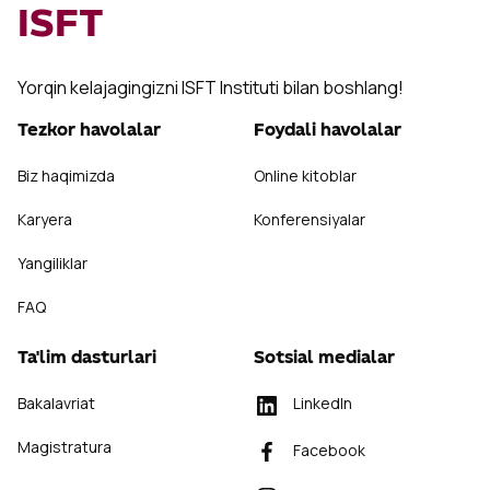
ISFT
Yorqin kelajagingizni ISFT Instituti bilan boshlang!
Tezkor havolalar
Foydali havolalar
Biz haqimizda
Online kitoblar
Karyera
Konferensiyalar
Yangiliklar
FAQ
Ta'lim dasturlari
Sotsial medialar
Bakalavriat
LinkedIn
Magistratura
Facebook