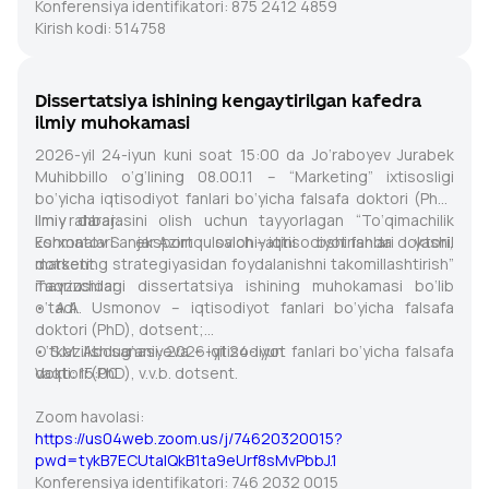
Konferensiya identifikatori: 875 2412 4859
Kirish kodi: 514758
Dissertatsiya ishining kengaytirilgan kafedra
ilmiy muhokamasi
2026-yil 24-iyun kuni soat 15:00 da Jo‘raboyev Jurabek
Muhibbillo o‘g‘lining 08.00.11 – “Marketing” ixtisosligi
bo‘yicha iqtisodiyot fanlari bo‘yicha falsafa doktori (PhD)
ilmiy darajasini olish uchun tayyorlagan “To‘qimachilik
Ilmiy rahbar:
korxonalari eksport salohiyatini oshirishda yashil
Eshmatov Sanjar Azimqulovich – iqtisodiyot fanlari doktori,
marketing strategiyasidan foydalanishni takomillashtirish”
dotsent.
mavzusidagi dissertatsiya ishining muhokamasi bo‘lib
Taqrizchilar:
o‘tadi.
• A.A. Usmonov – iqtisodiyot fanlari bo‘yicha falsafa
doktori (PhD), dotsent;
• S.M. Abdug‘aniyeva – iqtisodiyot fanlari bo‘yicha falsafa
O‘tkazilish sanasi: 2026-yil 24-iyun
doktori (PhD), v.v.b. dotsent.
Vaqti: 15:00
Zoom havolasi:
https://us04web.zoom.us/j/74620320015?
pwd=tykB7ECUtalQkB1ta9eUrf8sMvPbbJ.1
Konferensiya identifikatori: 746 2032 0015