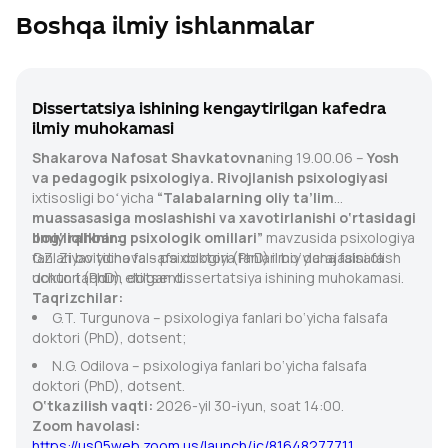
Boshqa ilmiy ishlanmalar
Dissertatsiya ishining kengaytirilgan kafedra
ilmiy muhokamasi
Shakarova Nafosat Shavkatovna
ning 19.00.06 –
Yosh
va pedagogik psixologiya. Rivojlanish psixologiyasi
ixtisosligi boʻyicha
“Talabalarning oliy ta’lim
muassasasiga moslashishi va xavotirlanishi o‘rtasidagi
bog‘liqlikning psixologik omillari”
Ilmiy rahbar:
mavzusida psixologiya
fanlari bo‘yicha falsafa doktori (PhD) ilmiy darajasini olish
G.Z. Ziyavitdinova – psixologiya fanlari bo‘yicha falsafa
uchun taqdim etilgan dissertatsiya ishining muhokamasi.
doktori (PhD), dotsent.
Taqrizchilar:
G.T. Turgunova – psixologiya fanlari bo‘yicha falsafa
doktori (PhD), dotsent;
N.G. Odilova – psixologiya fanlari bo‘yicha falsafa
doktori (PhD), dotsent.
O‘tkazilish vaqti:
2026-yil 30-iyun, soat 14:00.
Zoom havolasi:
https://us05web.zoom.us/launch/jc/81648277711