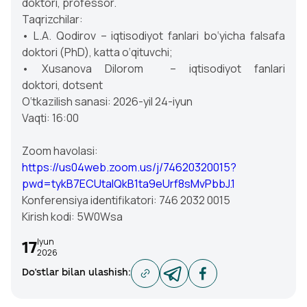
doktori, professor.
Taqrizchilar:
• L.A. Qodirov – iqtisodiyot fanlari bo‘yicha falsafa
doktori (PhD), katta o‘qituvchi;
• Xusanova Dilorom – iqtisodiyot fanlari
doktori, dotsent
O‘tkazilish sanasi: 2026-yil 24-iyun
Vaqti: 16:00
Zoom havolasi:
https://us04web.zoom.us/j/74620320015?
pwd=tykB7ECUtalQkB1ta9eUrf8sMvPbbJ.1
Konferensiya identifikatori: 746 2032 0015
Kirish kodi: 5W0Wsa
Iyun
17
2026
Do'stlar bilan ulashish
: