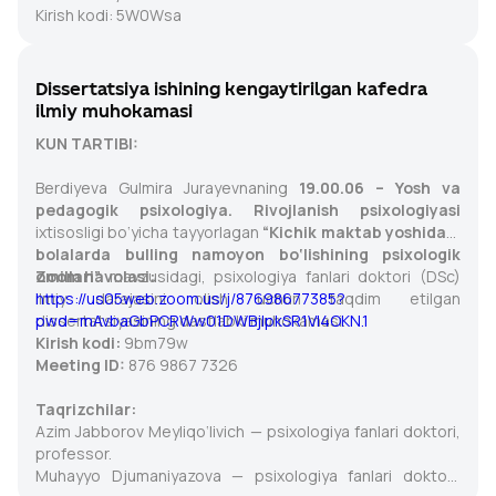
Kirish kodi: 5W0Wsa
Dissertatsiya ishining kengaytirilgan kafedra
ilmiy muhokamasi
KUN TARTIBI:
Berdiyeva Gulmira Jurayevnaning
19.00.06 – Yosh va
pedagogik psixologiya. Rivojlanish psixologiyasi
ixtisosligi bo‘yicha tayyorlagan
“Kichik maktab yoshidagi
bolalarda bulling namoyon bo‘lishining psixologik
omillari”
Zoom havolasi:
mavzusidagi, psixologiya fanlari doktori (DSc)
ilmiy darajasini olish uchun taqdim etilgan
https://us05web.zoom.us/j/87698677385?
dissertatsiyasining dastlabki muhokamasi.
pwd=mAvbaGbPCRWw01DWBjIpkSR1VI4OKN.1
Kirish kodi:
9bm79w
Meeting ID:
876 9867 7326
Taqrizchilar:
Azim Jabborov Meyliqo‘livich — psixologiya fanlari doktori,
professor.
Muhayyo Djumaniyazova — psixologiya fanlari doktori,