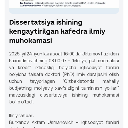
Dissertatsiya ishining
kengaytirilgan kafedra ilmiy
muhokamasi
2026-yil 24-iyun kuni soat 16:00 da Uktamov Fazliddin
Faxriddinovichning 08.00.07 – “Moliya, pul muomalasi
va kredit” ixtisosligi bo‘yicha iqtisodiyot fanlari
bo‘yicha falsafa doktori (PhD) ilmiy darajasini olish
uchun tayyorlagan “O‘zbekistonda mahalliy
budjetning moliyaviy xavfsizligini ta’minlash yo‘llari”
mavzusidagi dissertatsiya ishining muhokamasi
bo‘lib o‘tadi.
Ilmiy rahbar:
Burxanov Aktam Usmanovich – iqtisodiyot fanlari