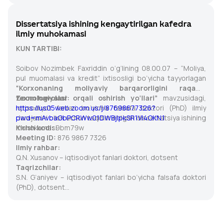
professor vazifasini bajaruvchi.
Hasanboy Abdusamatov Usmonjon o‘g‘li — psixologiya
fanlari doktori, professor.
Dissertatsiya ishining kengaytirilgan kafedra
ilmiy muhokamasi
KUN TARTIBI:
Soibov Nozimbek Faxriddin o‘g‘lining 08.00.07 – “Moliya,
pul muomalasi va kredit” ixtisosligi bo‘yicha tayyorlagan
“Korxonaning moliyaviy barqarorligini raqamli
texnologiyalar orqali oshirish yo‘llari”
Zoom havolasi:
mavzusidagi,
iqtisodiyot fanlari bo‘yicha falsafa doktori (PhD) ilmiy
https://us05web.zoom.us/j/87698677326?
darajasini olish uchun taqdim etilgan dissertatsiya ishining
pwd=mAvbaGbPCRWw01DWBjIpkSR1VI4OKN.1
muhokamasi.
Kirish kodi:
9bm79w
Meeting ID:
876 9867 7326
Ilmiy rahbar:
Q.N. Xusanov – iqtisodiyot fanlari doktori, dotsent
Taqrizchilar:
S.N. G‘aniyev – iqtisodiyot fanlari bo‘yicha falsafa doktori
(PhD), dotsent
N.N. Boltayev – iqtisodiyot fanlari bo‘yicha falsafa doktori
(PhD), dotsent