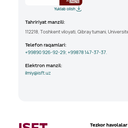
Yuklab olish
Tahririyat manzili
:
112218, Toshkent viloyati, Qibray tumani, Universit
Telefon raqamlari
:
+99890 926-92-29; +99878 147-37-37.
Elektron manzil
:
ilmiy@isft.uz
Tezkor havolalar