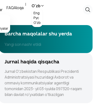
O'zb
FAQ
Aloqa
ar
Eng
Рус
O'zb
yalar
Barcha maqolalar shu yerda
Yangi son nashr etildi
Jurnal haqida qisqacha
Jurnal O'zbekistan Respublikasi Prezidenti
Administratsiyasi huzuridagi Axborot va
ommaviy kommunikatsiyalar agentligi
tomonidan 2023- yil 03-iyulda 097320-raqam
bilan davlat ro'yxatidan o'tkazilgan