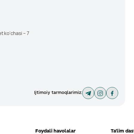
et ko‘chasi – 7
Ijtimoiy tarmoqlarimiz
:
Foydali havolalar
Ta'lim das