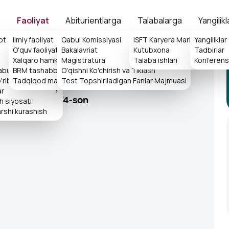
a
Faoliyat
Abiturientlarga
Talabalarga
Yangilikl
ot
Ilmiy faoliyat
Qabul Komissiyasi
>
ISFT Karyera Markazi
Yangiliklar
>
O'quv faoliyati
Bakalavriat
Kutubxona
>
Tadbirlar
>
Xalqaro hamkorlik
>
Magistratura
Talaba ishlari
>
Konferensi
qabulxonasi
BRM tashabbuslari
O'qishni Ko'chirish va Tiklash
>
rib chiqish tartibi
Tadqiqod markazi
Test Topshiriladigan Fanlar Majmuasi
ar
>
sh siyosati
iy jurnal, 2024/4-son
rshi kurashish