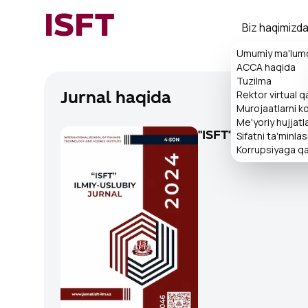
ISFT
Biz haqimizd
Umumiy ma'lum
ACCA haqida
Tuzilma
Rektor virtual 
Jurnal haqida
Murojaatlarni ko'
Me'yoriy hujjatl
Sifatni ta'minla
"ISFT" ilmiy-uslub
Korrupsiyaga qa