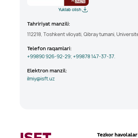
Yuklab olish
Tahririyat manzili
:
112218, Toshkent viloyati, Qibray tumani, Universit
Telefon raqamlari
:
+99890 926-92-29; +99878 147-37-37.
Elektron manzil
:
ilmiy@isft.uz
Tezkor havolalar