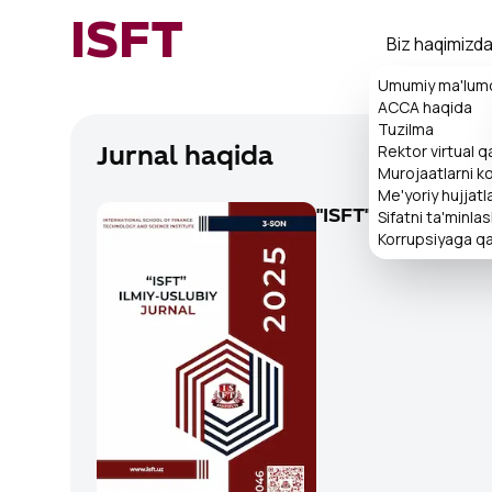
ISFT
Biz haqimizd
Umumiy ma'lum
ACCA haqida
Tuzilma
Rektor virtual 
Jurnal haqida
Murojaatlarni ko'
Me'yoriy hujjatl
Sifatni ta'minla
"ISFT" ilmiy-uslub
Korrupsiyaga qa