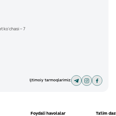
et ko‘chasi – 7
Ijtimoiy tarmoqlarimiz
:
Foydali havolalar
Ta'lim das