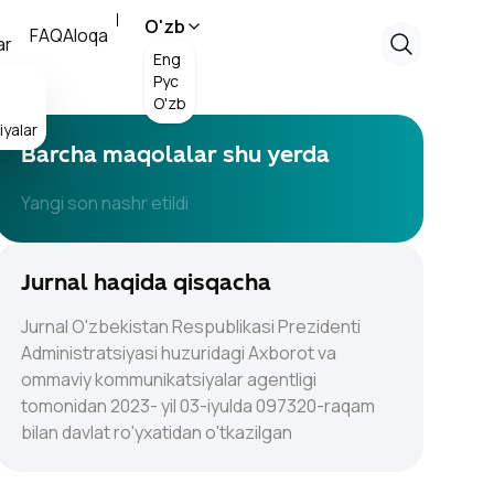
O'zb
FAQ
Aloqa
ar
Eng
Рус
O'zb
yalar
Barcha maqolalar shu yerda
Yangi son nashr etildi
Jurnal haqida qisqacha
Jurnal O'zbekistan Respublikasi Prezidenti
Administratsiyasi huzuridagi Axborot va
ommaviy kommunikatsiyalar agentligi
tomonidan 2023- yil 03-iyulda 097320-raqam
bilan davlat ro'yxatidan o'tkazilgan