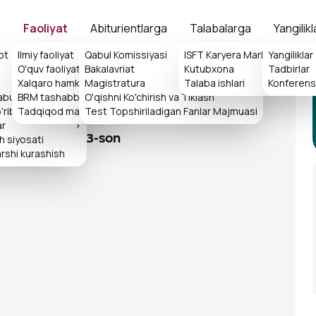
a
Faoliyat
Abiturientlarga
Talabalarga
Yangilikl
ot
Ilmiy faoliyat
Qabul Komissiyasi
>
ISFT Karyera Markazi
Yangiliklar
>
O'quv faoliyati
Bakalavriat
Kutubxona
>
Tadbirlar
>
Xalqaro hamkorlik
>
Magistratura
Talaba ishlari
>
Konferensi
qabulxonasi
BRM tashabbuslari
O'qishni Ko'chirish va Tiklash
>
rib chiqish tartibi
Tadqiqod markazi
Test Topshiriladigan Fanlar Majmuasi
ar
>
sh siyosati
iy jurnal, 2025/3-son
rshi kurashish