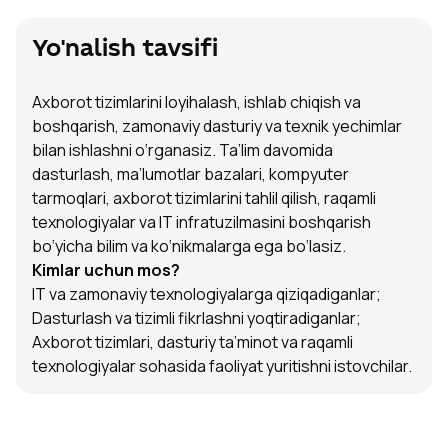
Yo'nalish tavsifi
Axborot tizimlarini loyihalash, ishlab chiqish va
boshqarish, zamonaviy dasturiy va texnik yechimlar
bilan ishlashni o‘rganasiz. Ta’lim davomida
dasturlash, ma’lumotlar bazalari, kompyuter
tarmoqlari, axborot tizimlarini tahlil qilish, raqamli
texnologiyalar va IT infratuzilmasini boshqarish
bo‘yicha bilim va ko‘nikmalarga ega bo‘lasiz.
Kimlar uchun mos?
IT va zamonaviy texnologiyalarga qiziqadiganlar;
Dasturlash va tizimli fikrlashni yoqtiradiganlar;
Axborot tizimlari, dasturiy ta’minot va raqamli
texnologiyalar sohasida faoliyat yuritishni istovchilar.