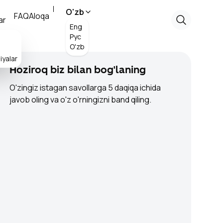
O'zb
FAQ
Aloqa
ar
Eng
Рус
O'zb
iyalar
Hoziroq biz bilan bog'laning
O'zingiz istagan savollarga 5 daqiqa ichida
javob oling va o'z o'rningizni band qiling.