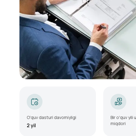
O'quv dasturi davomiyligi
Bir o'quv yili
miqdori
2
yil