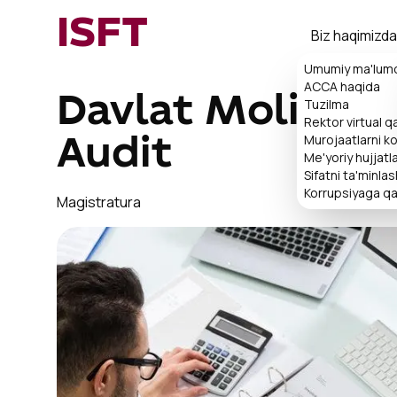
ISFT
Biz haqimizda
Umumiy ma'lum
ACCA haqida
Davlat Moliyavi
Tuzilma
Rektor virtual q
Murojaatlarni ko'
Audit
Me'yoriy hujjatl
Sifatni ta'minlas
Korrupsiyaga qa
Magistratura