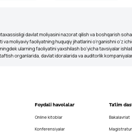
taxassisligi davlat moliyasini nazorat qilish va boshqarish soh
ti va moliyaviy faoliyatning huquqiy jihatlarini o‘rganishni o‘z ich
uningdek ularning faoliyatini yaxshilash bo‘yicha tavsiyalar ishla
aftish organlarida, davlat idoralarida va auditorlik kompaniyala
Foydali havolalar
Ta'lim das
Online kitoblar
Bakalavriat
Konferensiyalar
Magistratu