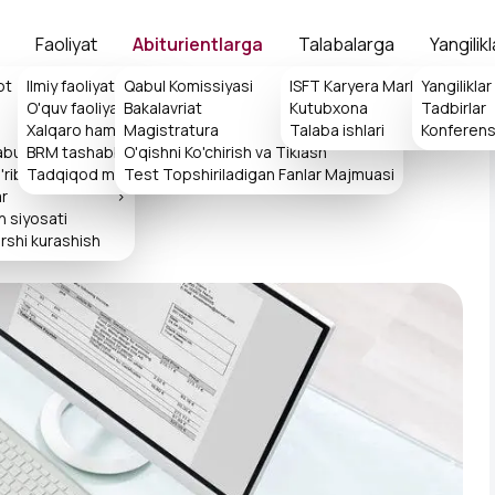
Faoliyat
Abiturientlarga
Talabalarga
Yangilikl
ot
Ilmiy faoliyat
Qabul Komissiyasi
>
ISFT Karyera Markazi
Yangiliklar
>
O'quv faoliyati
Bakalavriat
Kutubxona
>
Tadbirlar
>
y Nazorati Va
Xalqaro hamkorlik
>
Magistratura
Talaba ishlari
>
Konferens
abulxonasi
BRM tashabbuslari
O'qishni Ko'chirish va Tiklash
>
rib chiqish tartibi
Tadqiqod markazi
Test Topshiriladigan Fanlar Majmuasi
ar
>
h siyosati
rshi kurashish