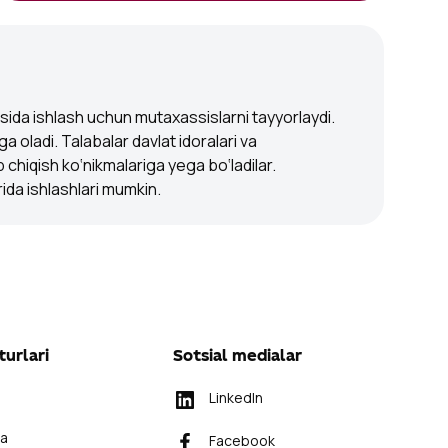
asida ishlash uchun mutaxassislarni tayyorlaydi.
iga oladi. Talabalar davlat idoralari va
b chiqish ko‘nikmalariga yega bo‘ladilar.
rida ishlashlari mumkin.
turlari
Sotsial medialar
LinkedIn
ra
Facebook