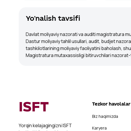
Yo'nalish tavsifi
Davlat moliyaviy nazorati va auditi magistratura mu
Dastur moliyaviy tahlil usullari, audit, budjet nazora
tashkilotlarining moliyaviy faoliyatini baholash, sh
Magistratura mutaxassisligi bitiruvchilari nazorat-t
ISFT
Tezkor havolalar
Biz haqimizda
Yorqin kelajagingizni ISFT
Karyera