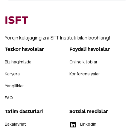
ISFT
Yorqin kelajagingizni ISFT Instituti bilan boshlang!
Tezkor havolalar
Foydali havolalar
Biz haqimizda
Online kitoblar
Karyera
Konferensiyalar
Yangiliklar
FAQ
Ta'lim dasturlari
Sotsial medialar
Bakalavriat
LinkedIn