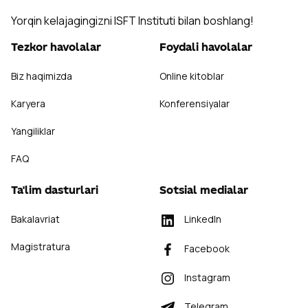
Yorqin kelajagingizni ISFT Instituti bilan boshlang!
Tezkor havolalar
Foydali havolalar
Biz haqimizda
Online kitoblar
Karyera
Konferensiyalar
Yangiliklar
FAQ
Ta'lim dasturlari
Sotsial medialar
Bakalavriat
LinkedIn
Magistratura
Facebook
Instagram
Telegram