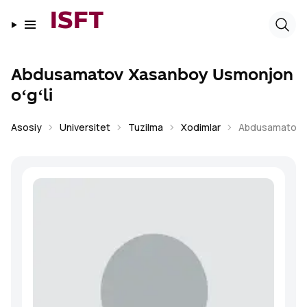
ISFT
Abdusamatov Xasanboy Usmonjon
oʻgʻli
Asosiy
Universitet
Tuzilma
Xodimlar
Abdusamatov X