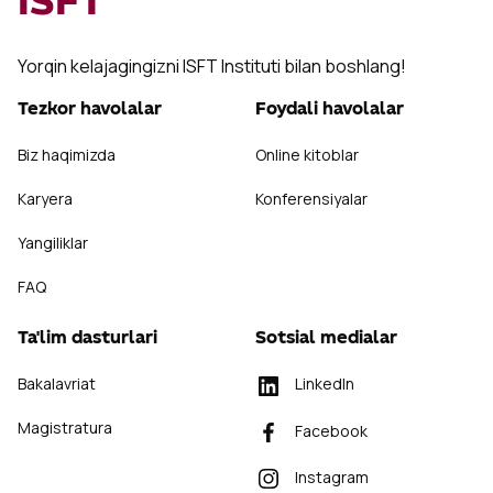
ISFT
Yorqin kelajagingizni ISFT Instituti bilan boshlang!
Tezkor havolalar
Foydali havolalar
Biz haqimizda
Online kitoblar
Karyera
Konferensiyalar
Yangiliklar
FAQ
Ta'lim dasturlari
Sotsial medialar
Bakalavriat
LinkedIn
Magistratura
Facebook
Instagram