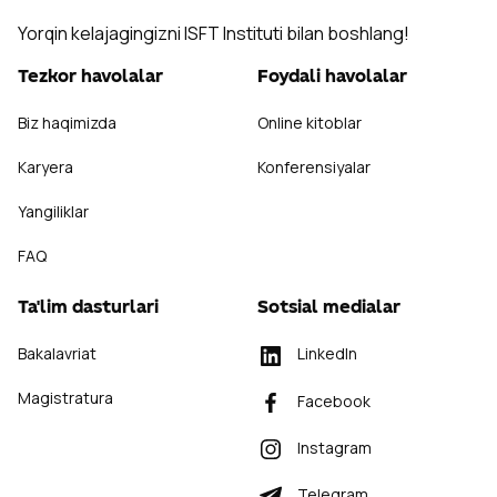
Yorqin kelajagingizni ISFT Instituti bilan boshlang!
Tezkor havolalar
Foydali havolalar
Biz haqimizda
Online kitoblar
Karyera
Konferensiyalar
Yangiliklar
FAQ
Ta'lim dasturlari
Sotsial medialar
Bakalavriat
LinkedIn
Magistratura
Facebook
Instagram
Telegram