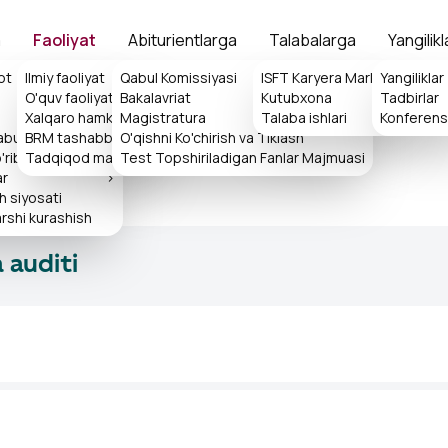
a
Faoliyat
Abiturientlarga
Talabalarga
Yangilikl
ot
Ilmiy faoliyat
Qabul Komissiyasi
>
ISFT Karyera Markazi
Yangiliklar
>
O'quv faoliyati
Bakalavriat
Kutubxona
>
Tadbirlar
>
Xalqaro hamkorlik
>
Magistratura
Talaba ishlari
>
Konferensi
qabulxonasi
BRM tashabbuslari
O'qishni Ko'chirish va Tiklash
>
rib chiqish tartibi
Tadqiqod markazi
Test Topshiriladigan Fanlar Majmuasi
ar
>
sh siyosati
rshi kurashish
 auditi