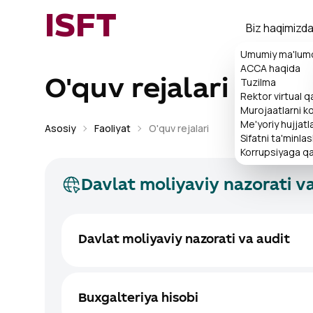
ISFT
Biz haqimizd
Umumiy ma'lum
ACCA haqida
Tuzilma
O'quv rejalari
Rektor virtual 
Murojaatlarni ko'
Me'yoriy hujjatl
Asosiy
Faoliyat
O'quv rejalari
Sifatni ta'minla
Korrupsiyaga qa
Davlat moliyaviy nazorati va
Davlat moliyaviy nazorati va audit
Buxgalteriya hisobi