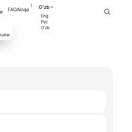
O'zb
FAQ
Aloqa
ar
Eng
Рус
O'zb
yalar