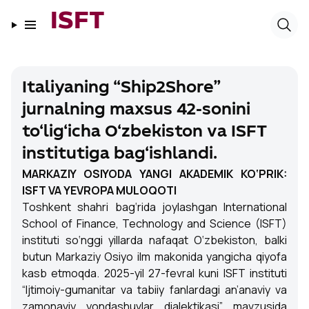
ISFT
Italiyaning “Ship2Shore”
jurnalning maxsus 42-sonini
to‘lig‘icha O‘zbekiston va ISFT
institutiga bag‘ishlandi.
MARKAZIY OSIYODA YANGI AKADEMIK KO‘PRIK:
ISFT VA YEVROPA MULOQOTI
Toshkent shahri bag‘rida joylashgan International
School of Finance, Technology and Science (ISFT)
instituti so‘nggi yillarda nafaqat O‘zbekiston, balki
butun Markaziy Osiyo ilm makonida yangicha qiyofa
kasb etmoqda. 2025-yil 27-fevral kuni ISFT instituti
“Ijtimoiy-gumanitar va tabiiy fanlardagi an’anaviy va
zamonaviy yondashuvlar dialektikasi” mavzusida