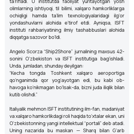
ta’rifladi. U institutda faoliyat yuritayotgan yosh
olimlarning ishtiyoqi, til bilimi, xalqaro hamkorliklarga
ochiqligi hamda ta’lim texnologiyalaridagi ilg‘or
yondashuvlarni alohida e’tirof etdi. Ayniqsa, ISFT
instituti rahbariyatining ilmiy tashabbuslari alohida
diqqatga sazovor bo‘ldi.
Angelo Scorza “Ship2Shore” jurnalining maxsus 42-
sonini O‘zbekiston va ISFT institutiga bag‘ishladi.
Unda, jumladan, shunday deyilgan:
“Kecha tongda Toshkent xalqaro aeroportiga
qo‘nganimda qor yog‘ayotgan edi, bu kabi ob-
havoga ko‘nikmagan bo‘lsak-da, bizni juda iliqlik bilan
kutib olishdi.”
Italiyalik mehmon ISFT institutining ilm-fan, madaniyat
va xalqaro hamkorlikdagi roli haqida to‘xtalar ekan, uni
O‘zbekistonning yangi intellektual “portali” deb atadi.
Uning nazarida bu maskan — Sharq bilan G‘arb