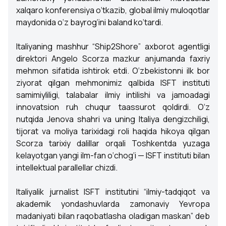
xalqaro konferensiya o‘tkazib, global ilmiy muloqotlar
maydonida o‘z bayrog‘ini baland ko‘tardi.
Italiyaning mashhur “Ship2Shore” axborot agentligi
direktori Angelo Scorza mazkur anjumanda faxriy
mehmon sifatida ishtirok etdi. O‘zbekistonni ilk bor
ziyorat qilgan mehmonimiz qalbida ISFT instituti
samimiyliligi, talabalar ilmiy intilishi va jamoadagi
innovatsion ruh chuqur taassurot qoldirdi. O‘z
nutqida Jenova shahri va uning Italiya dengizchiligi,
tijorat va moliya tarixidagi roli haqida hikoya qilgan
Scorza tarixiy dalillar orqali Toshkentda yuzaga
kelayotgan yangi ilm-fan o‘chog‘i — ISFT instituti bilan
intellektual parallellar chizdi.
Italiyalik jurnalist ISFT institutini “ilmiy-tadqiqot va
akademik yondashuvlarda zamonaviy Yevropa
madaniyati bilan raqobatlasha oladigan maskan” deb