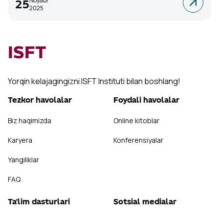
Noyabr
25
2025
ISFT
Yorqin kelajagingizni ISFT Instituti bilan boshlang!
Tezkor havolalar
Foydali havolalar
Biz haqimizda
Online kitoblar
Karyera
Konferensiyalar
Yangiliklar
FAQ
Ta'lim dasturlari
Sotsial medialar