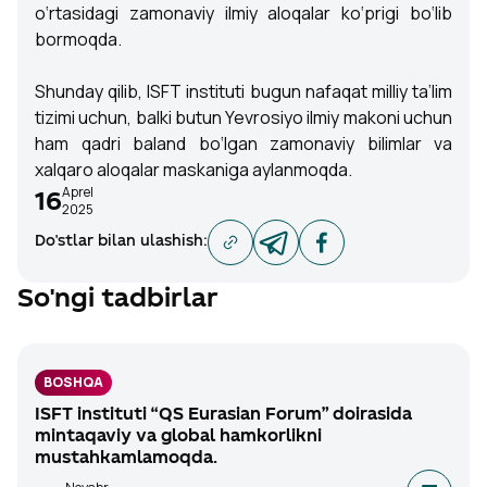
o‘rtasidagi zamonaviy ilmiy aloqalar ko‘prigi bo‘lib
bormoqda.
Shunday qilib, ISFT instituti bugun nafaqat milliy ta’lim
tizimi uchun, balki butun Yevrosiyo ilmiy makoni uchun
ham qadri baland bo‘lgan zamonaviy bilimlar va
xalqaro aloqalar maskaniga aylanmoqda.
Aprel
16
2025
Do'stlar bilan ulashish
:
So'ngi tadbirlar
BOSHQA
ISFT instituti “QS Eurasian Forum” doirasida
mintaqaviy va global hamkorlikni
mustahkamlamoqda.