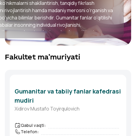
ko'nikmalarni shakllantirish, tanqidiy fikrlash
ini rivojlantirish hamda madaniy merosni o'rganish va
o'yicha bilimlar berishdir. Gumanitar fanlar o'qitilishi
labalar insonning individual rivojlanishi,
lararo muloqot, axloqiy me'yorlar va ijtimoiy
 haqidagi tushunchalarni shakllantiradilar.
 fakultet talabalari ko'pincha tilshunoslik, tarjimonlik,
ika, xalqaro aloqalar, tarixiy tadqiqotlar va madaniy
Fakultet ma’muriyati
o'z bilimlarini amalda qo'llash imkoniyatiga ega
i. Fakultet talabalari jamiyat va insoniyat rivojlanishiga
sini qo'shadigan yuqori malakali mutaxassislar bo'lish
ur bo'lgan amaliy va nazariy tayyorgarlikdan o'tadilar.
Gumanitar va tabiiy fanlar kafedrasi
mudiri
Xidirov Mustafo Toyirqulovich
Qabul vaqti
:
Telefon
: