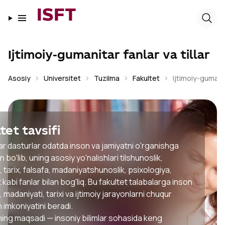
ISFT
Ijtimoiy-gumanitar fanlar va tillar
Asosiy
Universitet
Tuzilma
Fakultet
Ijtimoiy-gumanita
tet tavsifi
r dasturlar odatda inson va jamiyatni o'rganishga
n bo'lib, uning asosiy yo'nalishlari tilshunoslik,
 tarix, falsafa, madaniyatshunoslik, psixologiya,
t kabi fanlar bilan bog'liq. Bu fakultet talabalarga inson
, madaniyati, tarixi va ijtimoiy jarayonlarni chuqur
 imkoniyatini beradi.
ning maqsadi — insoniy bilimlar sohasida keng