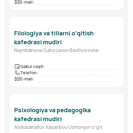
E-mail
:
Filologiya va tillarni o‘qitish
kafedrasi mudiri
Najmitdinova Gulnozaxon Baxtiyorovna
Qabul vaqti
:
Telefon
:
E-mail
:
Psixologiya va pedagogika
kafedrasi mudiri
Abdusamatov Xasanboy Usmonjon oʻgʻli