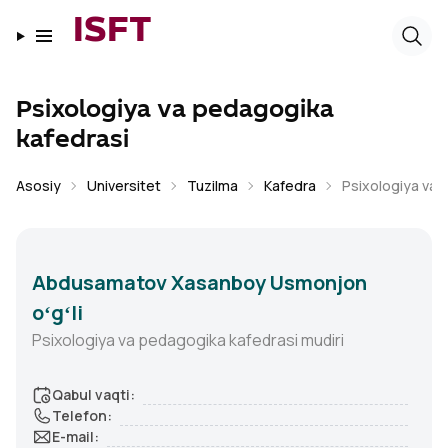
ISFT
Psixologiya va pedagogika
kafedrasi
Asosiy
Universitet
Tuzilma
Kafedra
Psixologiya va 
Abdusamatov Xasanboy Usmonjon
oʻgʻli
Psixologiya va pedagogika kafedrasi mudiri
Qabul vaqti
:
Telefon
:
E-mail
: