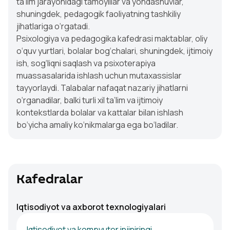
ta’lim jarayonidagi tamoyillar va yondashuvlar,
shuningdek, pedagogik faoliyatning tashkiliy
jihatlariga o‘rgatadi.
Psixologiya va pedagogika kafedrasi maktablar, oliy
o‘quv yurtlari, bolalar bog‘chalari, shuningdek, ijtimoiy
ish, sog‘liqni saqlash va psixoterapiya
muassasalarida ishlash uchun mutaxassislar
tayyorlaydi. Talabalar nafaqat nazariy jihatlarni
o‘rganadilar, balki turli xil ta’lim va ijtimoiy
kontekstlarda bolalar va kattalar bilan ishlash
bo‘yicha amaliy ko‘nikmalarga ega bo‘ladilar.
Kafedralar
Iqtisodiyot va axborot texnologiyalari
Iqtisodiyot va kompyuter injiniringi