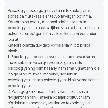
Psixologiya, pedagogika va ta’lim texnologiyalari
sohasida mutaxassislar tayyorlaydigan bo‘linma.
Kafedraning asosiy maqsadi talabalarga ta’lim,
psixologiya, maslahat va ijtimoiy ish sohasida ishlash
uchun zarur bo‘lgan bilim va ko‘nikmalarni berishdan
iborat.
Kafedra odatda quyidagi yo‘nalishlarni o‘z ichiga
oladi:
1. Psixologiya - psixik jarayonlar, shaxs, shaxslararo
munosabatlar va xulq-atvorni o‘rganish. Bu
psixologiyaning ham nazariy, ham amaliy jihatlarini o‘z
ichiga olishi mumkin, masalan, rivojlanish
psixologiyasi, shaxs psixologiyasi, klinik va maslahat
psixologiyasi.
2. Pedagogika - insonni tarbiyalash, o‘qitish va
rivojlantirish fani. Kafedra bo‘lajak o‘qituvchilarni
o‘qitishning zamonaviy usullari va texnologiyalari,