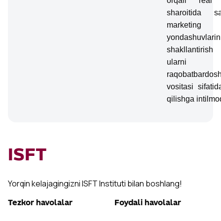
orqali real
sharoitida sa
marketing
yondashuvlarin
shakllantir
ularni
raqobatbardosh
vositasi sifatid
qilishga intilmo
ISFT
Yorqin kelajagingizni ISFT Instituti bilan boshlang!
Tezkor havolalar
Foydali havolalar