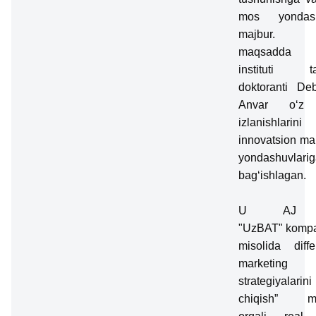
mos yondash
majbur.
maqsadda 
instituti t
doktoranti Deb
Anvar o‘z 
izlanishlarini
innovatsion ma
yondashuvlarig
bag‘ishlagan.
U AJ
"UzBAT" kompa
misolida diffe
marketing
strategiyalarini
chiqish” ma