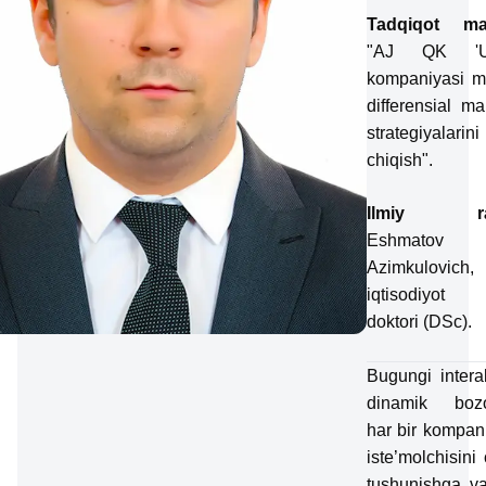
Tadqiqot ma
"AJ QK 'U
kompaniyasi mi
differensial ma
strategiyalarini
chiqish".
Ilmiy rah
Eshmatov S
Azimkulovich
iqtisodiyot f
doktori (DSc).
Bugungi intera
dinamik bozo
har bir kompan
iste’molchisini
tushunishga v