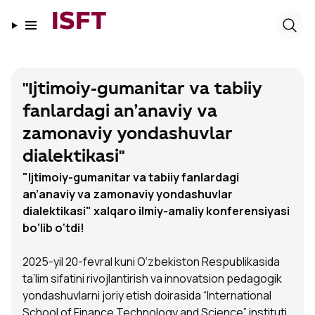
ISFT
"Ijtimoiy-gumanitar va tabiiy
fanlardagi an’anaviy va
zamonaviy yondashuvlar
dialektikasi"
"Ijtimoiy-gumanitar va tabiiy fanlardagi
an’anaviy va zamonaviy yondashuvlar
dialektikasi" xalqaro ilmiy-amaliy konferensiyasi
bo‘lib o‘tdi!
2025-yil 20-fevral kuni O‘zbekiston Respublikasida
ta’lim sifatini rivojlantirish va innovatsion pedagogik
yondashuvlarni joriy etish doirasida “International
School of Finance Technology and Science” instituti