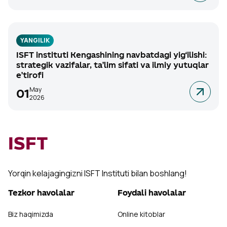
YANGILIK
ISFT instituti Kengashining navbatdagi yig‘ilishi:
strategik vazifalar, ta’lim sifati va ilmiy yutuqlar
e’tirofi
May
01
2026
ISFT
Yorqin kelajagingizni ISFT Instituti bilan boshlang!
Tezkor havolalar
Foydali havolalar
Biz haqimizda
Online kitoblar