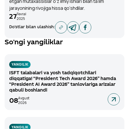
etgan mutaxassislar o‘z ilmiy ishlari bilan ta’lim
jarayonining rivojiga hissa qo‘shdilar.
Fevral
27
2025
Do'stlar bilan ulashish
:
So'ngi yangiliklar
YANGILIK
ISFT talabalari va yosh tadqiqotchilari
diqqatiga! “President Tech Award 2026” hamda
“President AI Award 2026” tanlovlariga arizalar
qabuli boshlandi
Avgust
08
2026
YANGILIK