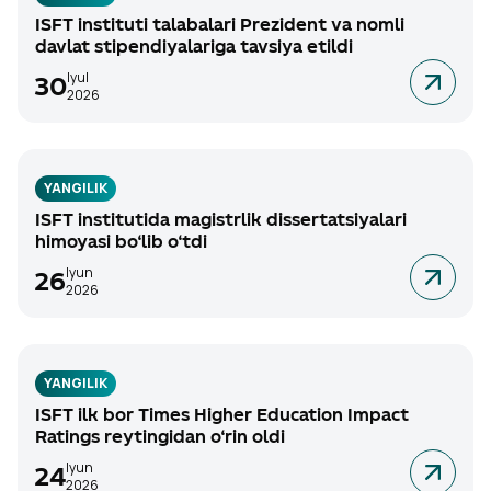
ISFT instituti talabalari Prezident va nomli
davlat stipendiyalariga tavsiya etildi
Iyul
30
2026
YANGILIK
ISFT institutida magistrlik dissertatsiyalari
himoyasi bo‘lib o‘tdi
Iyun
26
2026
YANGILIK
ISFT ilk bor Times Higher Education Impact
Ratings reytingidan o‘rin oldi
Iyun
24
2026