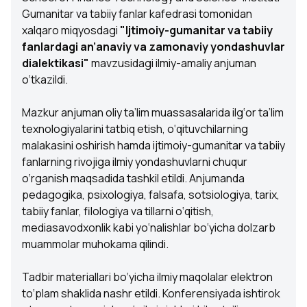
Gumanitar va tabiiy fanlar kafedrasi tomonidan
xalqaro miqyosdagi
"Ijtimoiy-gumanitar va tabiiy
fanlardagi an’anaviy va zamonaviy yondashuvlar
dialektikasi"
mavzusidagi ilmiy-amaliy anjuman
o‘tkazildi.
Mazkur anjuman oliy ta’lim muassasalarida ilg‘or ta’lim
texnologiyalarini tatbiq etish, o‘qituvchilarning
malakasini oshirish hamda ijtimoiy-gumanitar va tabiiy
fanlarning rivojiga ilmiy yondashuvlarni chuqur
o‘rganish maqsadida tashkil etildi. Anjumanda
pedagogika, psixologiya, falsafa, sotsiologiya, tarix,
tabiiy fanlar, filologiya va tillarni o‘qitish,
mediasavodxonlik kabi yo‘nalishlar bo‘yicha dolzarb
muammolar muhokama qilindi.
Tadbir materiallari bo‘yicha ilmiy maqolalar elektron
to‘plam shaklida nashr etildi. Konferensiyada ishtirok