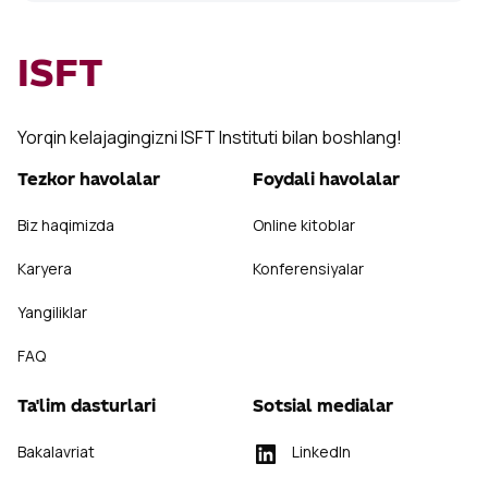
ISFT
Yorqin kelajagingizni ISFT Instituti bilan boshlang!
Tezkor havolalar
Foydali havolalar
Biz haqimizda
Online kitoblar
Karyera
Konferensiyalar
Yangiliklar
FAQ
Ta'lim dasturlari
Sotsial medialar
Bakalavriat
LinkedIn