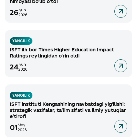
himoyasi bo‘lib o‘tdi
Iyun
26
2026
YANGILIK
ISFT ilk bor Times Higher Education Impact
Ratings reytingidan o‘rin oldi
Iyun
24
2026
YANGILIK
ISFT instituti Kengashining navbatdagi yig‘ilishi:
strategik vazifalar, ta’lim sifati va ilmiy yutuqlar
e’tirofi
May
01
2026