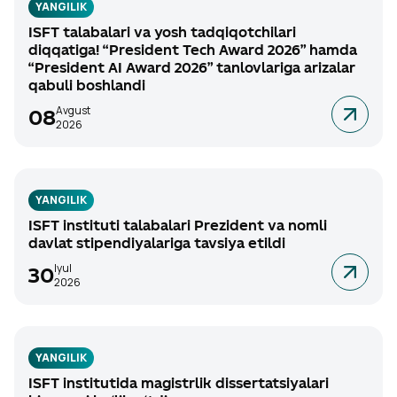
YANGILIK
ISFT talabalari va yosh tadqiqotchilari
diqqatiga! “President Tech Award 2026” hamda
“President AI Award 2026” tanlovlariga arizalar
qabuli boshlandi
Avgust
08
2026
YANGILIK
ISFT instituti talabalari Prezident va nomli
davlat stipendiyalariga tavsiya etildi
Iyul
30
2026
YANGILIK
ISFT institutida magistrlik dissertatsiyalari