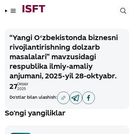
ISFT
“Yangi Oʻzbekistonda biznesni
rivojlantirishning dolzarb
masalalari” mavzusidagi
respublika ilmiy-amaliy
anjumani, 2025-yil 28-oktyabr.
Oktabr
27
2025
Do'stlar bilan ulashish
:
So'ngi yangiliklar