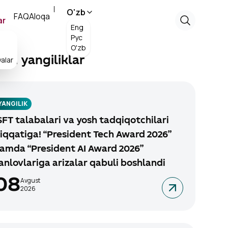
O'zb
FAQ
Aloqa
ar
Eng
Рус
O'zb
alar
ngi yangiliklar
YANGILIK
SFT talabalari va yosh tadqiqotchilari
iqqatiga! “President Tech Award 2026”
amda “President AI Award 2026”
anlovlariga arizalar qabuli boshlandi
08
Avgust
2026