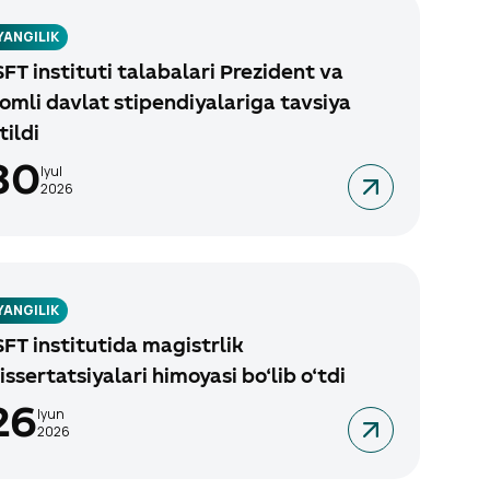
YANGILIK
SFT instituti talabalari Prezident va
omli davlat stipendiyalariga tavsiya
tildi
30
Iyul
2026
YANGILIK
SFT institutida magistrlik
issertatsiyalari himoyasi bo‘lib o‘tdi
26
Iyun
2026