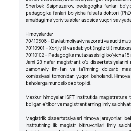
Sherbek Saipnazarov, pedagogika fanlari bo‘y
pedagogika fanlari bo‘yicha falsafa doktori (PhD)
amaldagi me’yoriy talablar asosida yuqori saviyada t
Himoyalarda:
70410506 – Davlat moliyaviy nazorati va auditi muta
70110901 – Xorijiy til va adabiyot (ingliz tili) mutaxa
70110102 – Pedagogika mutaxassisligi bo‘yicha 15 n
Jami 28 nafar magistrant o‘z dissertatsiyalarini m
zamonaviy ilm-fan va ta’limning dolzarb masal
komissiyasi tomonidan yuqori baholandi. Himoya n
baholarga munosib deb topildi.
Mazkur himoyalar ISFT institutida magistratura ta’l
bo‘lgan e’tibor va magistrantlarning ilmiy salohiya
Magistrlik dissertatsiyalari himoya jarayonlari be
institutining ilk magistr bitiruvchilari ilmiy sa