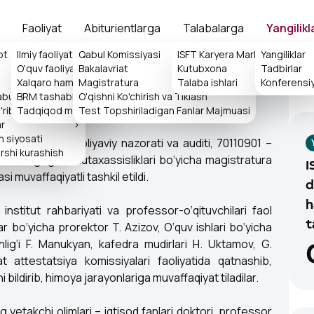
Faoliyat
Abiturientlarga
Talabalarga
Yangilikl
ot
Ilmiy faoliyat
Qabul Komissiyasi
>
ISFT Karyera Markazi
Yangiliklar
>
O'quv faoliyati
Bakalavriat
Kutubxona
>
Tadbirlar
>
Xalqaro hamkorlik
>
Magistratura
Talaba ishlari
>
Konferensiy
So'
qabulxonasi
BRM tashabbuslari
O'qishni Ko'chirish va Tiklash
>
sertatsiyalari himoyasi bo‘lib
rib chiqish tartibi
Tadqiqod markazi
Test Topshiriladigan Fanlar Majmuasi
ar
>
h siyosati
0506 – Davlat moliyaviy nazorati va auditi, 70110901 –
rshi kurashish
02 – Pedagogika mutaxassisliklari bo‘yicha magistratura
I
si muvaffaqiyatli tashkil etildi.
d
h
 institut rahbariyati va professor-o‘qituvchilari faol
lar bo‘yicha prorektor T. Azizov, O‘quv ishlari bo‘yicha
t
lig‘i F. Manukyan, kafedra mudirlari H. Uktamov, G.
attestatsiya komissiyalari faoliyatida qatnashib,
i bildirib, himoya jarayonlariga muvaffaqiyat tiladilar.
 yetakchi olimlari – iqtisod fanlari doktori, professor