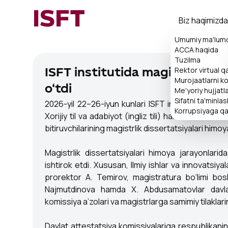
ISFT
Biz haqimizda
Umumiy ma'lum
ACCA haqida
Tuzilma
Rektor virtual 
ISFT institutida magistrlik dis
Murojaatlarni ko'
o‘tdi
Me'yoriy hujjatl
Sifatni ta'minlas
2026-yil 22–26-iyun kunlari ISFT institutida 7041
Korrupsiyaga qa
Xorijiy til va adabiyot (ingliz tili) hamda 701101
bitiruvchilarining magistrlik dissertatsiyalari himoya
Magistrlik dissertatsiyalari himoya jarayonlarida
ishtirok etdi. Xususan, Ilmiy ishlar va innovatsiya
prorektor A. Temirov, magistratura bo‘limi bosh
Najmutdinova hamda X. Abdusamatovlar davlat 
komissiya a’zolari va magistrlarga samimiy tilaklarin
Davlat attestatsiya komissiyalariga respublikaning