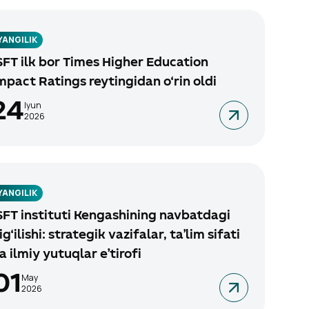
YANGILIK
SFT ilk bor Times Higher Education
mpact Ratings reytingidan o‘rin oldi
24
Iyun
2026
YANGILIK
SFT instituti Kengashining navbatdagi
ig‘ilishi: strategik vazifalar, ta’lim sifati
a ilmiy yutuqlar e’tirofi
01
May
2026