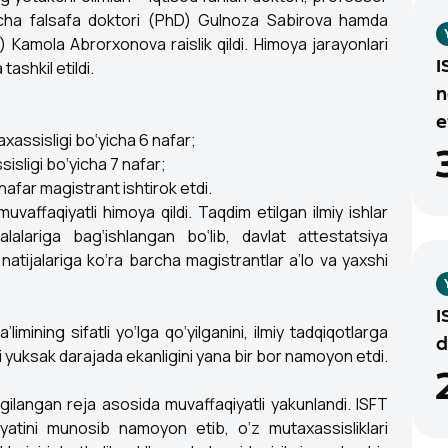
icha falsafa doktori (PhD) Gulnoza Sabirova hamda
 Kamola Abrorxonova raislik qildi. Himoya jarayonlari
ashkil etildi.
I
n
e
xassisligi bo‘yicha 6 nafar;
ssisligi bo‘yicha 7 nafar;
afar magistrant ishtirok etdi.
uvaffaqiyatli himoya qildi. Taqdim etilgan ilmiy ishlar
alariga bag‘ishlangan bo‘lib, davlat attestatsiya
atijalariga ko‘ra barcha magistrantlar a’lo va yaxshi
I
imining sifatli yo‘lga qo‘yilganini, ilmiy tadqiqotlarga
d
ti yuksak darajada ekanligini yana bir bor namoyon etdi.
lgilangan reja asosida muvaffaqiyatli yakunlandi. ISFT
lohiyatini munosib namoyon etib, o‘z mutaxassisliklari