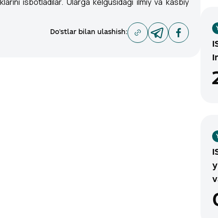
arini isbotladilar. Ularga kelgusidagi ilmiy va kasbiy
Do'stlar bilan ulashish
:
I
I
I
y
v